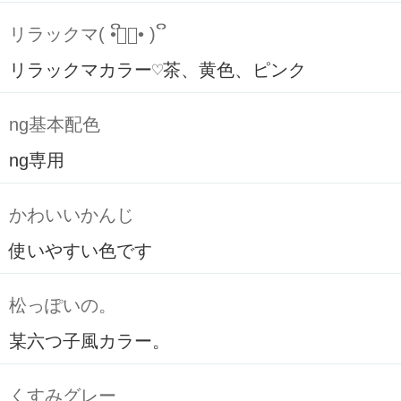
リラックマ( ິ•ᆺ⃘• )ິ
リラックマカラー♡茶、黄色、ピンク
ng基本配色
ng専用
かわいいかんじ
使いやすい色です
松っぽいの。
某六つ子風カラー。
くすみグレー