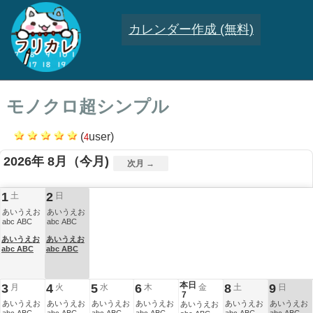
カレンダー作成 (無料)
モノクロ超シンプル
(
user)
4
2026年 8月
（今月)
次月 →
.
.
.
.
.
.
.
08
.
.
.
.
1
2
土
日
あいうえお
あいうえお
abc ABC
abc ABC
あいうえお
あいうえお
abc ABC
abc ABC
本日
3
4
5
6
8
9
月
火
水
木
金
土
日
7
あいうえお
あいうえお
あいうえお
あいうえお
あいうえお
あいうえお
あいうえお