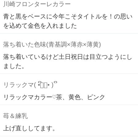
川崎フロンターレカラー
青と黒をベースに今年こそタイトルを！の思い
を込めて金色を入れました
落ち着いた色味(青基調×薄赤×薄黄)
落ち着いているけど土日祝日は目立つようにし
ました。
リラックマ( ິ•ᆺ⃘• )ິ
リラックマカラー♡茶、黄色、ピンク
苺＆練乳
上げ直ししてます。