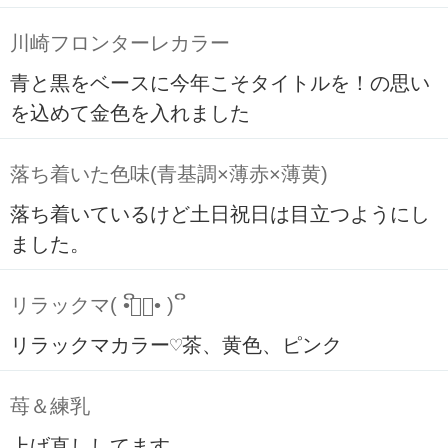
川崎フロンターレカラー
青と黒をベースに今年こそタイトルを！の思い
を込めて金色を入れました
落ち着いた色味(青基調×薄赤×薄黄)
落ち着いているけど土日祝日は目立つようにし
ました。
リラックマ( ິ•ᆺ⃘• )ິ
リラックマカラー♡茶、黄色、ピンク
苺＆練乳
上げ直ししてます。