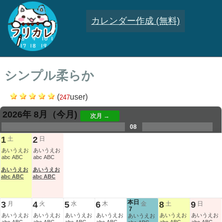
カレンダー作成 (無料)
シンプル柔らか
(
user)
247
2026年 8月
（今月)
次月 →
.
.
.
.
.
.
.
08
.
.
.
.
1
2
土
日
あいうえお
あいうえお
abc ABC
abc ABC
あいうえお
あいうえお
abc ABC
abc ABC
本日
3
4
5
6
8
9
月
火
水
木
金
土
日
7
あいうえお
あいうえお
あいうえお
あいうえお
あいうえお
あいうえお
あいうえお