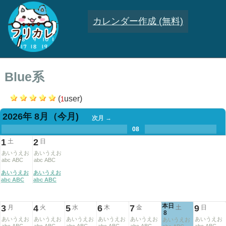
カレンダー作成 (無料)
Blue系
(
user)
1
2026年 8月
（今月)
次月 →
.
.
.
.
.
.
.
08
.
.
.
.
1
2
土
日
あいうえお
あいうえお
abc ABC
abc ABC
あいうえお
あいうえお
abc ABC
abc ABC
本日
3
4
5
6
7
9
月
火
水
木
金
土
日
8
あいうえお
あいうえお
あいうえお
あいうえお
あいうえお
あいうえお
あいうえお