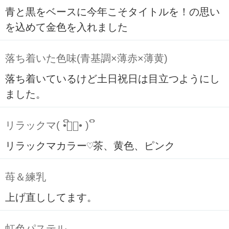
青と黒をベースに今年こそタイトルを！の思い
を込めて金色を入れました
落ち着いた色味(青基調×薄赤×薄黄)
落ち着いているけど土日祝日は目立つようにし
ました。
リラックマ( ິ•ᆺ⃘• )ິ
リラックマカラー♡茶、黄色、ピンク
苺＆練乳
上げ直ししてます。
虹色パステル