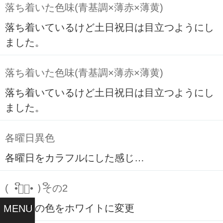
落ち着いた色味(青基調×薄赤×薄黄)
落ち着いているけど土日祝日は目立つようにし
ました。
落ち着いた色味(青基調×薄赤×薄黄)
落ち着いているけど土日祝日は目立つようにし
ました。
各曜日異色
各曜日をカラフルにした感じ…
( ິ•ᆺ⃘• )ິその2
リンクの色をホワイトに変更
MENU