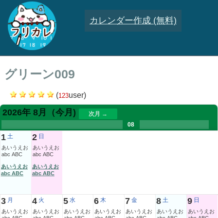
カレンダー作成 (無料)
グリーン009
(
user)
123
2026年 8月
（今月)
次月 →
.
.
.
.
.
.
.
08
.
.
.
.
1
2
土
日
あいうえお
あいうえお
abc ABC
abc ABC
あいうえお
あいうえお
abc ABC
abc ABC
3
4
5
6
7
8
9
月
火
水
木
金
土
日
あいうえお
あいうえお
あいうえお
あいうえお
あいうえお
あいうえお
あいうえお