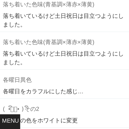
落ち着いた色味(青基調×薄赤×薄黄)
落ち着いているけど土日祝日は目立つようにし
ました。
落ち着いた色味(青基調×薄赤×薄黄)
落ち着いているけど土日祝日は目立つようにし
ました。
各曜日異色
各曜日をカラフルにした感じ…
( ິ•ᆺ⃘• )ິその2
リンクの色をホワイトに変更
MENU