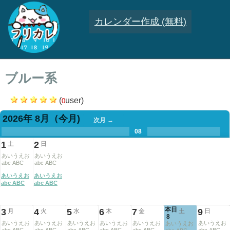
カレンダー作成 (無料)
ブルー系
(
user)
0
2026年 8月
（今月)
次月 →
.
.
.
.
.
.
.
08
.
.
.
.
1
2
土
日
あいうえお
あいうえお
abc ABC
abc ABC
あいうえお
あいうえお
abc ABC
abc ABC
本日
3
4
5
6
7
9
月
火
水
木
金
土
日
8
あいうえお
あいうえお
あいうえお
あいうえお
あいうえお
あいうえお
あいうえお