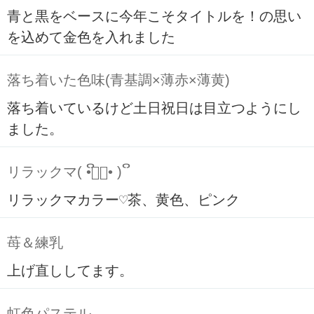
青と黒をベースに今年こそタイトルを！の思い
を込めて金色を入れました
落ち着いた色味(青基調×薄赤×薄黄)
落ち着いているけど土日祝日は目立つようにし
ました。
リラックマ( ິ•ᆺ⃘• )ິ
リラックマカラー♡茶、黄色、ピンク
苺＆練乳
上げ直ししてます。
虹色パステル