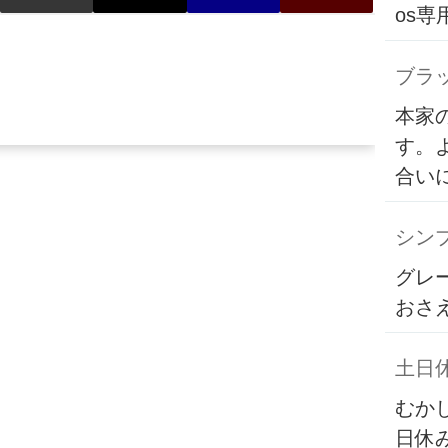
os
ブラ
本家
す。
合い
シンプ
グレ
おさ
土日
むか
日休