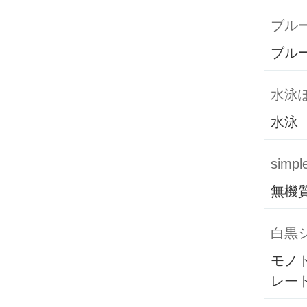
ブル
ブル
水泳
水泳
simpl
無機
白黒
モノ
レー