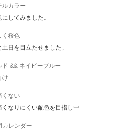
テルカラー
色にしてみました。
しく桜色
と土日を目立たせました。
ド && ネイビーブルー
向け
痛くない
痛くなりにくい配色を目指し中
専用カレンダー