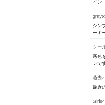
イン
grayt
シン
ーキ
クー
寒色
ンで
過去バ
最近
Girls4