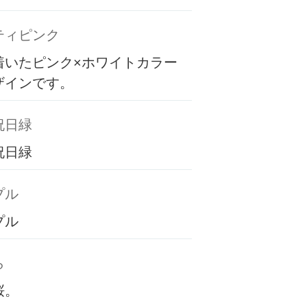
ティピンク
着いたピンク×ホワイトカラー
ザインです。
祝日緑
祝日緑
プル
プル
ら
桜。