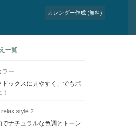
カレンダー作成 (無料)
え一覧
カラー
ソドックスに見やすく、でもポ
に！
relax style 2
的でナチュラルな色調とトーン