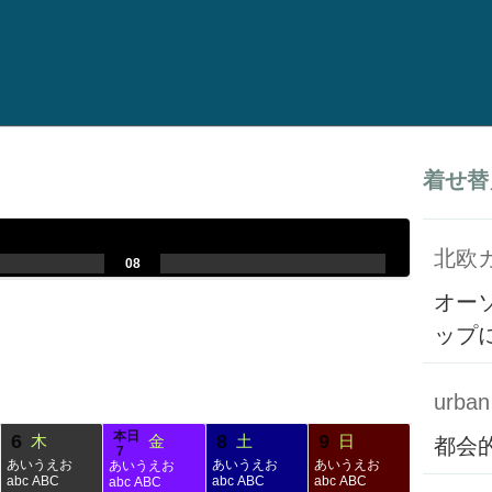
着せ替
北欧
.
.
08
.
.
.
.
オー
ップ
urban 
本日
6
8
9
木
金
土
日
都会
7
あいうえお
あいうえお
あいうえお
あいうえお
abc ABC
abc ABC
abc ABC
abc ABC