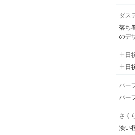
ダス
落ち
のデ
土日
土日
パー
パー
さく
淡い