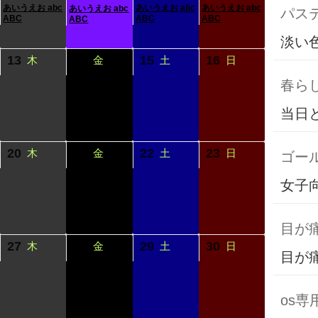
あいうえお abc
あいうえお abc
あいうえお abc
あいうえお abc
パス
ABC
ABC
ABC
ABC
淡い
13
14
15
16
木
金
土
日
春ら
当日
20
21
22
23
木
金
土
日
ゴール
女子
目が
27
28
29
30
木
金
土
日
目が
os