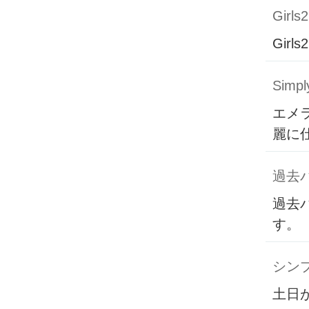
Girls2
Girls2
Simpl
エメ
麗に
過去
過去
す。
シン
土日