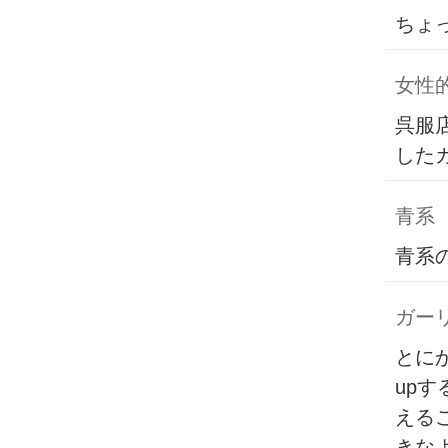
ちょ
女性
呉服
した
青系
青系
ガー
とに
up
える
きな