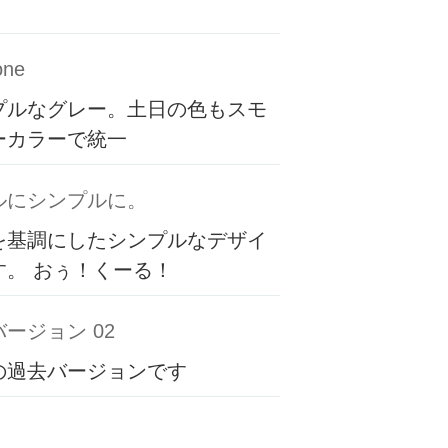
one
プルなグレー。土日の色もスモ
ーカラーで統一
ルにシンプルに。
を基調にしたシンプルなデザイ
す。 おぅ！くーる！
ージョン 02
の過去バージョンです