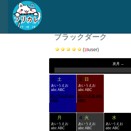
ブラックダーク
(
user)
18
2026年 8月
（今月)
次月 →
.
.
.
.
.
1
2
土
日
あいうえお
あいうえお
abc ABC
abc ABC
あいうえお abc
あいうえお abc
ABC
ABC
3
4
5
月
火
水
あいうえお
あいうえお
あいうえお
abc ABC
abc ABC
abc ABC