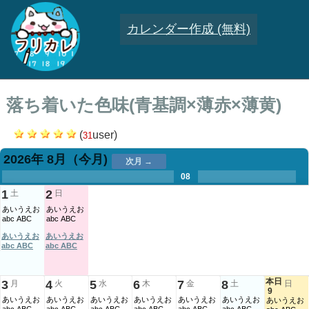
カレンダー作成 (無料)
落ち着いた色味(青基調×薄赤×薄黄)
(
user)
31
2026年 8月
（今月)
次月 →
.
.
.
.
.
.
.
08
.
.
.
.
1
2
土
日
あいうえお
あいうえお
abc ABC
abc ABC
あいうえお
あいうえお
abc ABC
abc ABC
本日
3
4
5
6
7
8
月
火
水
木
金
土
日
9
あいうえお
あいうえお
あいうえお
あいうえお
あいうえお
あいうえお
あいうえお