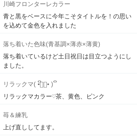
川崎フロンターレカラー
青と黒をベースに今年こそタイトルを！の思い
を込めて金色を入れました
落ち着いた色味(青基調×薄赤×薄黄)
落ち着いているけど土日祝日は目立つようにし
ました。
リラックマ( ິ•ᆺ⃘• )ິ
リラックマカラー♡茶、黄色、ピンク
苺＆練乳
上げ直ししてます。