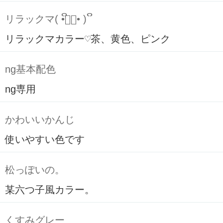
リラックマ( ິ•ᆺ⃘• )ິ
リラックマカラー♡茶、黄色、ピンク
ng基本配色
ng専用
かわいいかんじ
使いやすい色です
松っぽいの。
某六つ子風カラー。
くすみグレー