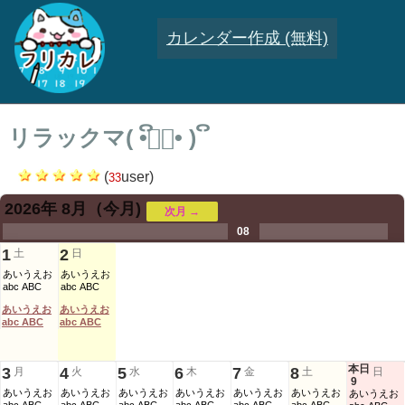
カレンダー作成 (無料)
リラックマ( ິ•ᆺ⃘• )ິ
(
user)
33
2026年 8月
（今月)
次月 →
.
.
.
.
.
.
.
08
.
.
.
.
1
2
土
日
あいうえお
あいうえお
abc ABC
abc ABC
あいうえお
あいうえお
abc ABC
abc ABC
本日
3
4
5
6
7
8
月
火
水
木
金
土
日
9
あいうえお
あいうえお
あいうえお
あいうえお
あいうえお
あいうえお
あいうえお