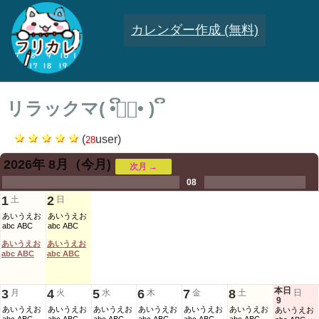
カレンダー作成 (無料)
リラックマ( ິ•ᆺ⃘• )ິ
(
user)
28
2026年 8月
（今月)
次月 →
.
.
.
.
.
.
.
08
.
.
.
.
1
2
土
日
あいうえお
あいうえお
abc ABC
abc ABC
あいうえお
あいうえお
abc ABC
abc ABC
本日
3
4
5
6
7
8
月
火
水
木
金
土
日
9
あいうえお
あいうえお
あいうえお
あいうえお
あいうえお
あいうえお
あいうえお