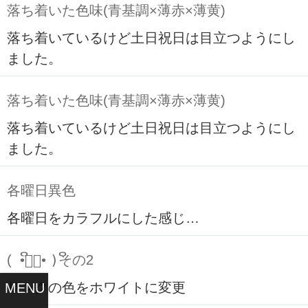
落ち着いた色味(青基調×薄赤×薄黄)
落ち着いているけど土日祝日は目立つようにし
ました。
落ち着いた色味(青基調×薄赤×薄黄)
落ち着いているけど土日祝日は目立つようにし
ました。
各曜日異色
各曜日をカラフルにした感じ…
( ິ•ᆺ⃘• )ິその2
リンクの色をホワイトに変更
MENU