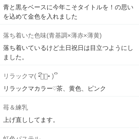
青と黒をベースに今年こそタイトルを！の思い
を込めて金色を入れました
落ち着いた色味(青基調×薄赤×薄黄)
落ち着いているけど土日祝日は目立つようにし
ました。
リラックマ( ິ•ᆺ⃘• )ິ
リラックマカラー♡茶、黄色、ピンク
苺＆練乳
上げ直ししてます。
虹色パステル