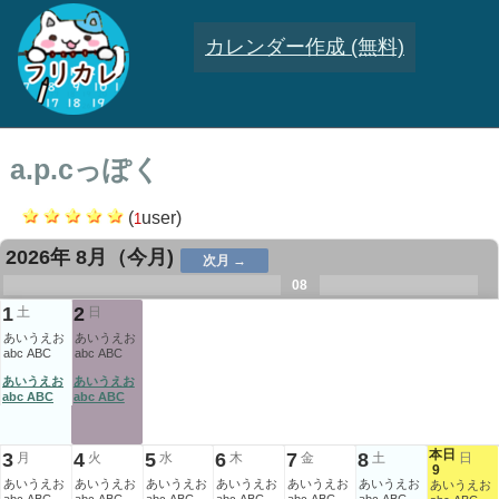
カレンダー作成 (無料)
a.p.cっぽく
(
user)
1
2026年 8月
（今月)
次月 →
.
.
.
.
.
.
.
08
.
.
.
.
1
2
土
日
あいうえお
あいうえお
abc ABC
abc ABC
あいうえお
あいうえお
abc ABC
abc ABC
本日
3
4
5
6
7
8
月
火
水
木
金
土
日
9
あいうえお
あいうえお
あいうえお
あいうえお
あいうえお
あいうえお
あいうえお