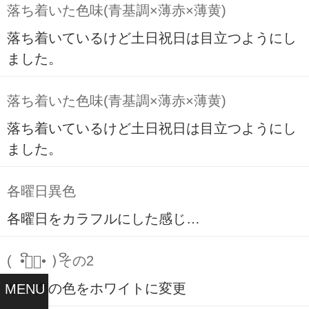
落ち着いた色味(青基調×薄赤×薄黄)
落ち着いているけど土日祝日は目立つようにし
ました。
落ち着いた色味(青基調×薄赤×薄黄)
落ち着いているけど土日祝日は目立つようにし
ました。
各曜日異色
各曜日をカラフルにした感じ…
( ິ•ᆺ⃘• )ິその2
リンクの色をホワイトに変更
MENU