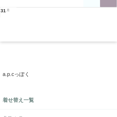
31
月
a.p.cっぽく
着せ替え一覧