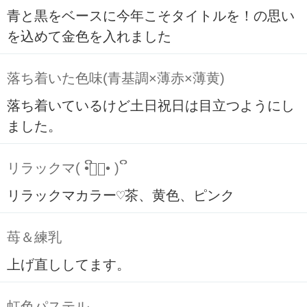
青と黒をベースに今年こそタイトルを！の思い
を込めて金色を入れました
落ち着いた色味(青基調×薄赤×薄黄)
落ち着いているけど土日祝日は目立つようにし
ました。
リラックマ( ິ•ᆺ⃘• )ິ
リラックマカラー♡茶、黄色、ピンク
苺＆練乳
上げ直ししてます。
虹色パステル