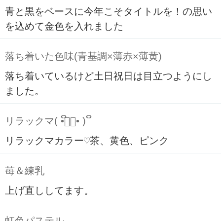
青と黒をベースに今年こそタイトルを！の思い
を込めて金色を入れました
落ち着いた色味(青基調×薄赤×薄黄)
落ち着いているけど土日祝日は目立つようにし
ました。
リラックマ( ິ•ᆺ⃘• )ິ
リラックマカラー♡茶、黄色、ピンク
苺＆練乳
上げ直ししてます。
虹色パステル