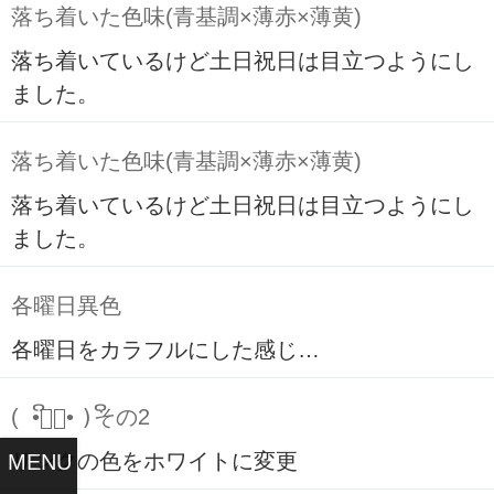
落ち着いた色味(青基調×薄赤×薄黄)
落ち着いているけど土日祝日は目立つようにし
ました。
落ち着いた色味(青基調×薄赤×薄黄)
落ち着いているけど土日祝日は目立つようにし
ました。
各曜日異色
各曜日をカラフルにした感じ…
( ິ•ᆺ⃘• )ິその2
リンクの色をホワイトに変更
MENU