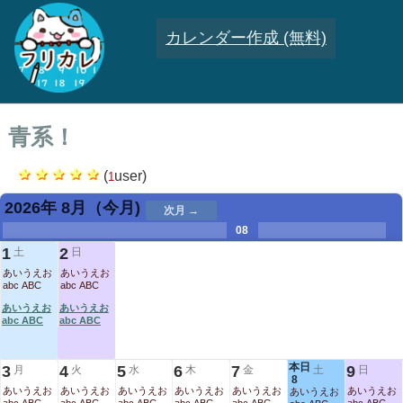
カレンダー作成 (無料)
青系！
(
user)
1
2026年 8月
（今月)
次月 →
.
.
.
.
.
.
.
08
.
.
.
.
1
2
土
日
あいうえお
あいうえお
abc ABC
abc ABC
あいうえお
あいうえお
abc ABC
abc ABC
本日
3
4
5
6
7
9
月
火
水
木
金
土
日
8
あいうえお
あいうえお
あいうえお
あいうえお
あいうえお
あいうえお
あいうえお