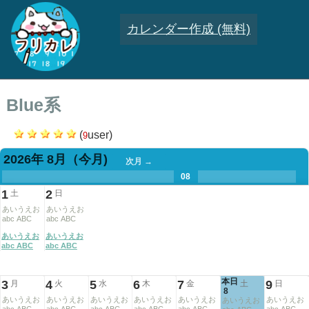
カレンダー作成 (無料)
Blue系
(
user)
9
2026年 8月
（今月)
次月 →
.
.
.
.
.
.
.
08
.
.
.
.
1
2
土
日
あいうえお
あいうえお
abc ABC
abc ABC
あいうえお
あいうえお
abc ABC
abc ABC
本日
3
4
5
6
7
9
月
火
水
木
金
土
日
8
あいうえお
あいうえお
あいうえお
あいうえお
あいうえお
あいうえお
あいうえお