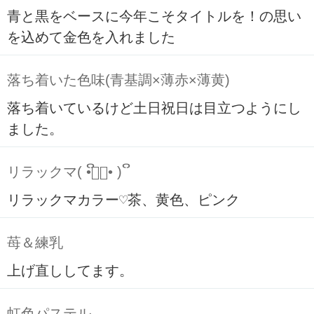
青と黒をベースに今年こそタイトルを！の思い
を込めて金色を入れました
落ち着いた色味(青基調×薄赤×薄黄)
落ち着いているけど土日祝日は目立つようにし
ました。
リラックマ( ິ•ᆺ⃘• )ິ
リラックマカラー♡茶、黄色、ピンク
苺＆練乳
上げ直ししてます。
虹色パステル