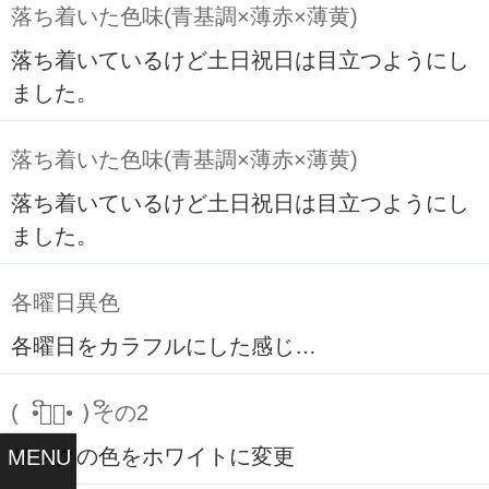
落ち着いた色味(青基調×薄赤×薄黄)
落ち着いているけど土日祝日は目立つようにし
ました。
落ち着いた色味(青基調×薄赤×薄黄)
落ち着いているけど土日祝日は目立つようにし
ました。
各曜日異色
各曜日をカラフルにした感じ…
( ິ•ᆺ⃘• )ິその2
リンクの色をホワイトに変更
MENU