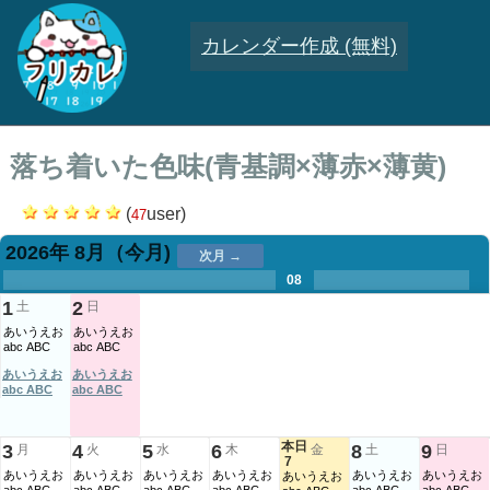
カレンダー作成 (無料)
落ち着いた色味(青基調×薄赤×薄黄)
(
user)
47
2026年 8月
（今月)
次月 →
.
.
.
.
.
.
.
08
.
.
.
.
1
2
土
日
あいうえお
あいうえお
abc ABC
abc ABC
あいうえお
あいうえお
abc ABC
abc ABC
本日
3
4
5
6
8
9
月
火
水
木
金
土
日
7
あいうえお
あいうえお
あいうえお
あいうえお
あいうえお
あいうえお
あいうえお