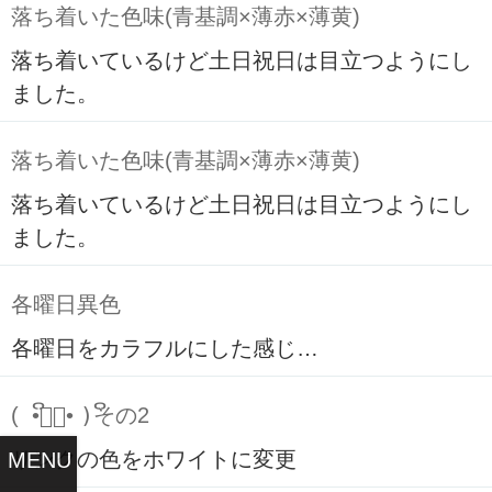
落ち着いた色味(青基調×薄赤×薄黄)
落ち着いているけど土日祝日は目立つようにし
ました。
落ち着いた色味(青基調×薄赤×薄黄)
落ち着いているけど土日祝日は目立つようにし
ました。
各曜日異色
各曜日をカラフルにした感じ…
( ິ•ᆺ⃘• )ິその2
リンクの色をホワイトに変更
MENU