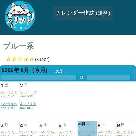
カレンダー作成 (無料)
ブルー系
(
user)
3
2026年 8月
（今月)
次月 →
.
.
.
.
.
.
.
08
.
.
.
.
1
2
土
日
あいうえお
あいうえお
abc ABC
abc ABC
あいうえお
あいうえお
abc ABC
abc ABC
本日
3
4
5
6
8
9
月
火
水
木
金
土
日
7
あいうえお
あいうえお
あいうえお
あいうえお
あいうえお
あいうえお
あいうえお