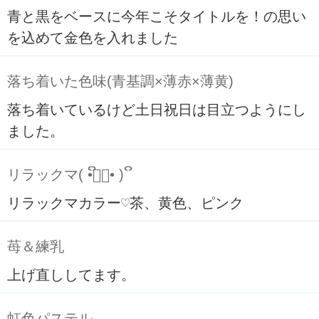
青と黒をベースに今年こそタイトルを！の思い
を込めて金色を入れました
落ち着いた色味(青基調×薄赤×薄黄)
落ち着いているけど土日祝日は目立つようにし
ました。
リラックマ( ິ•ᆺ⃘• )ິ
リラックマカラー♡茶、黄色、ピンク
苺＆練乳
上げ直ししてます。
虹色パステル