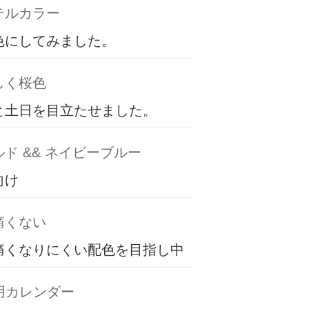
テルカラー
色にしてみました。
しく桜色
と土日を目立たせました。
ド && ネイビーブルー
向け
痛くない
痛くなりにくい配色を目指し中
専用カレンダー