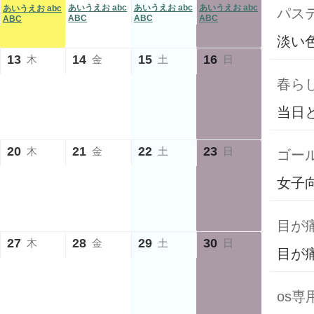
あいうえお abc
あいうえお abc
あいうえお abc
あいうえお abc
パス
ABC
ABC
ABC
ABC
淡い
13
14
15
16
木
金
土
日
春ら
当日
20
21
22
23
木
金
土
日
ゴール
女子
目が
27
28
29
30
木
金
土
日
目が
os