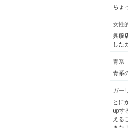
ちょ
女性
呉服
した
青系
青系
ガー
とに
up
える
きな