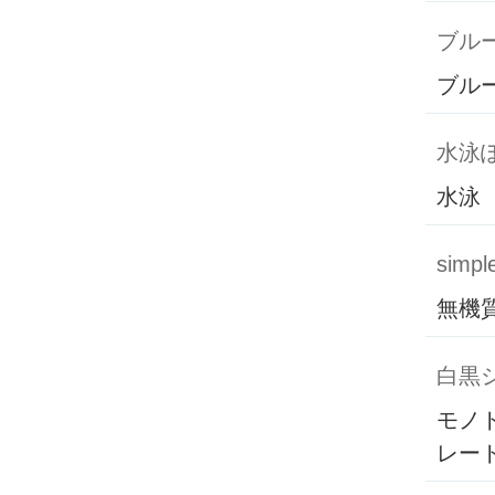
ブル
ブル
水泳
水泳
simpl
無機
白黒
モノ
レー