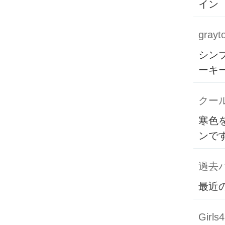
イン
grayt
シン
ーキ
クー
寒色
ンで
過去バ
最近
Girls4