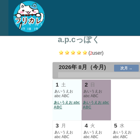
a.p.cっぽく
(
user)
2
2026年 8月
（今月)
次月 →
.
.
.
.
.
1
2
土
日
あいうえお
あいうえお
abc ABC
abc ABC
あいうえお abc
あいうえお abc
ABC
ABC
3
4
5
月
火
水
あいうえお
あいうえお
あいうえお
abc ABC
abc ABC
abc ABC