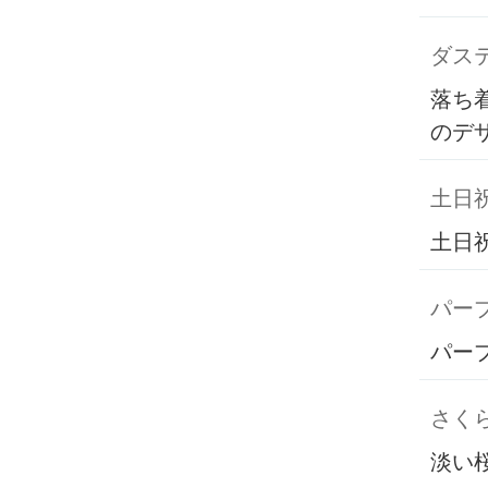
ダス
落ち
のデ
土日
土日
パー
パー
さく
淡い