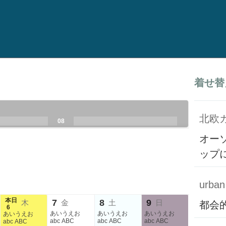
着せ替
北欧
.
.
08
.
.
.
.
オー
ップ
urban 
本日
7
8
9
木
金
土
日
都会
6
あいうえお
あいうえお
あいうえお
あいうえお
abc ABC
abc ABC
abc ABC
abc ABC