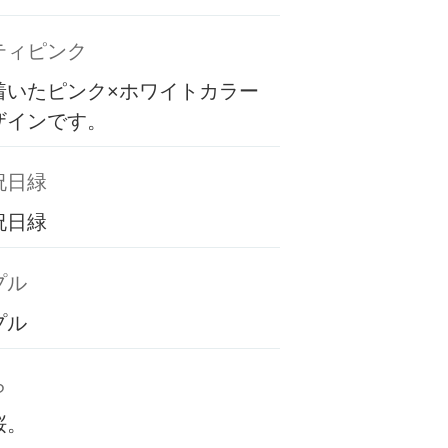
ティピンク
着いたピンク×ホワイトカラー
ザインです。
祝日緑
祝日緑
プル
プル
ら
桜。