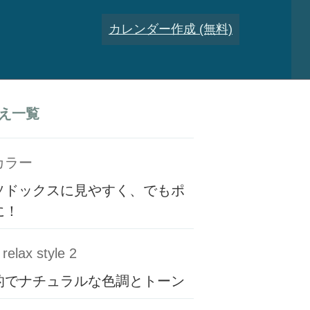
カレンダー作成 (無料)
え一覧
カラー
ソドックスに見やすく、でもポ
に！
relax style 2
的でナチュラルな色調とトーン