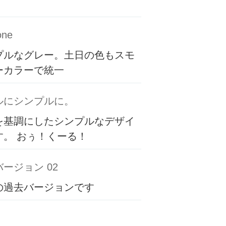
one
プルなグレー。土日の色もスモ
ーカラーで統一
ルにシンプルに。
を基調にしたシンプルなデザイ
す。 おぅ！くーる！
ージョン 02
の過去バージョンです