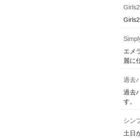
Girls2
Girls2
Simpl
エメ
麗に
過去
過去
す。
シン
土日