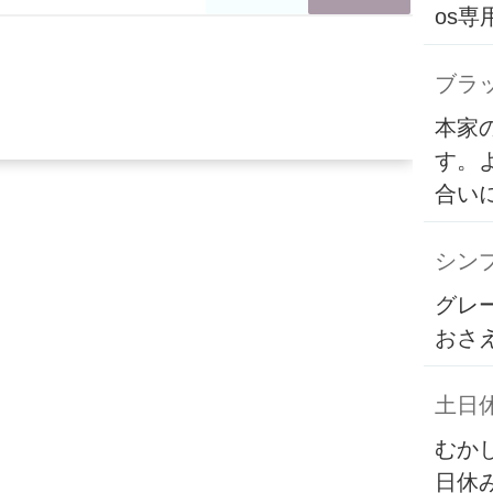
os
ブラ
本家
す。
合い
シンプ
グレ
おさ
土日
むか
日休