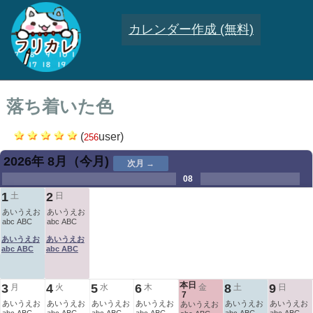
カレンダー作成 (無料)
落ち着いた色
(
user)
256
2026年 8月
（今月)
次月 →
.
.
.
.
.
.
.
08
.
.
.
.
1
2
土
日
あいうえお
あいうえお
abc ABC
abc ABC
あいうえお
あいうえお
abc ABC
abc ABC
本日
3
4
5
6
8
9
月
火
水
木
金
土
日
7
あいうえお
あいうえお
あいうえお
あいうえお
あいうえお
あいうえお
あいうえお