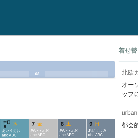
着せ替
北欧
.
.
08
.
.
.
.
オー
ップ
urban 
本日
7
8
9
木
金
土
日
都会
6
あいうえお
あいうえお
あいうえお
あいうえお
abc ABC
abc ABC
abc ABC
abc ABC