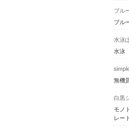
ブル
ブル
水泳
水泳
simpl
無機
白黒
モノ
レー