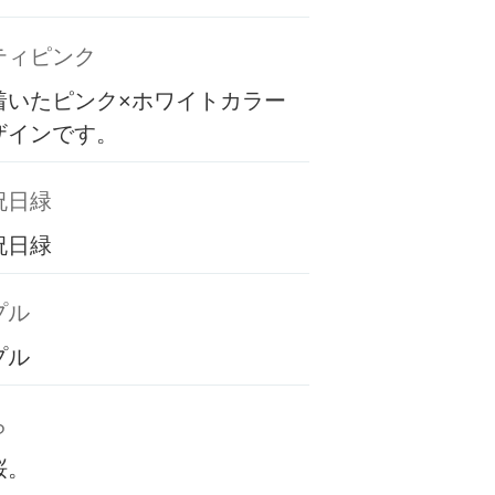
ティピンク
着いたピンク×ホワイトカラー
ザインです。
祝日緑
祝日緑
プル
プル
ら
桜。