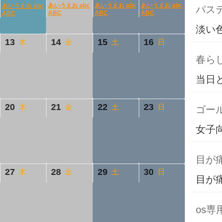
あいうえお abc
あいうえお abc
あいうえお abc
あいうえお abc
パス
ABC
ABC
ABC
ABC
淡い
13
14
15
16
木
金
土
日
春ら
当日
20
21
22
23
木
金
土
日
ゴール
女子
目が
27
28
29
30
木
金
土
日
目が
os