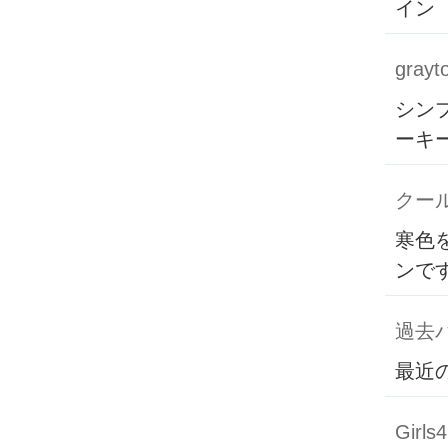
イン
grayt
シン
ーキ
クー
寒色
ンで
過去バ
最近
Girls4