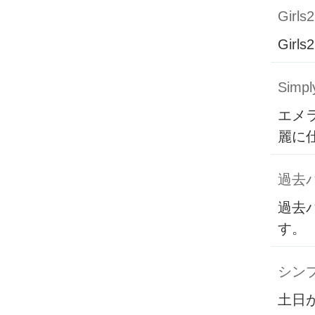
Girls2
Girls2
Simpl
エメ
麗に
過去
過去
す。
シン
土日