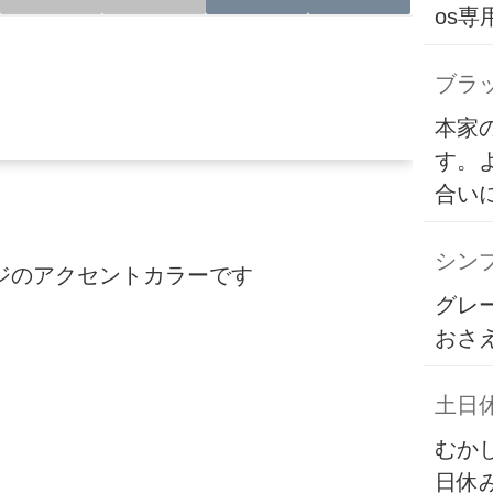
os
ブラ
本家
す。
合い
シンプ
ジのアクセントカラーです
グレ
おさ
土日
むか
日休