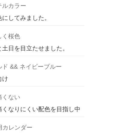
テルカラー
色にしてみました。
しく桜色
と土日を目立たせました。
ド && ネイビーブルー
向け
痛くない
痛くなりにくい配色を目指し中
専用カレンダー