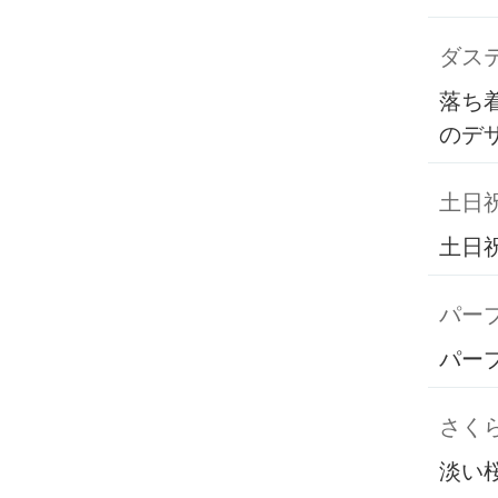
ダス
落ち
のデ
土日
土日
パー
パー
さく
淡い