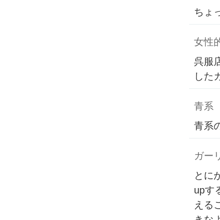
ちょ
女性
呉服
した
青系
青系
ガー
とに
up
える
きな