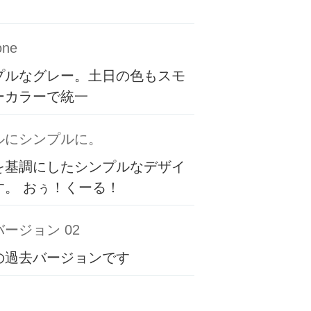
one
プルなグレー。土日の色もスモ
ーカラーで統一
ルにシンプルに。
を基調にしたシンプルなデザイ
す。 おぅ！くーる！
ージョン 02
の過去バージョンです