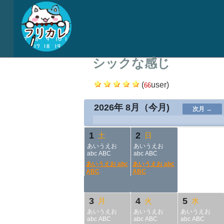
シックな感じ
(
user)
66
2026年 8月
（今月)
次月 →
.
.
.
.
.
1
2
土
日
あいうえお
あいうえお
abc ABC
abc ABC
あいうえお abc
あいうえお abc
ABC
ABC
3
4
5
月
火
水
あいうえお
あいうえお
あいうえお
abc ABC
abc ABC
abc ABC