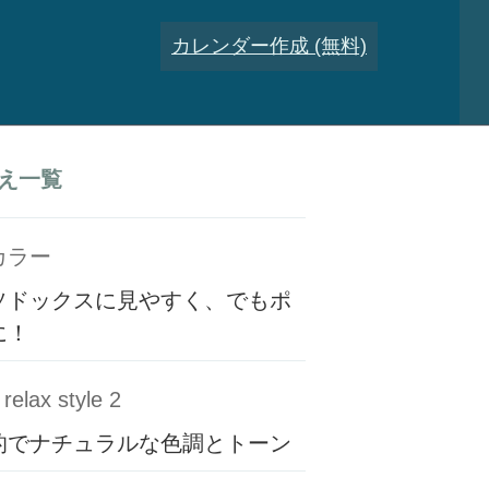
カレンダー作成 (無料)
え一覧
カラー
ソドックスに見やすく、でもポ
に！
relax style 2
的でナチュラルな色調とトーン