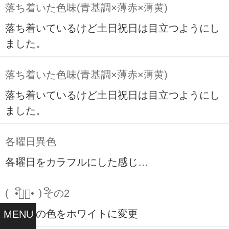
落ち着いた色味(青基調×薄赤×薄黄)
落ち着いているけど土日祝日は目立つようにし
ました。
落ち着いた色味(青基調×薄赤×薄黄)
落ち着いているけど土日祝日は目立つようにし
ました。
各曜日異色
各曜日をカラフルにした感じ…
( ິ•ᆺ⃘• )ິその2
リンクの色をホワイトに変更
MENU