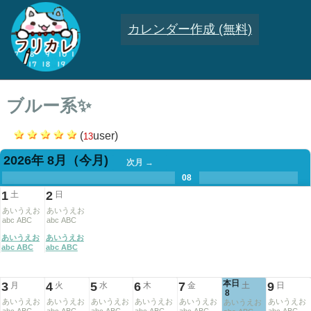
カレンダー作成 (無料)
ブルー系✨
(
user)
13
2026年 8月
（今月)
次月 →
.
.
.
.
.
.
.
08
.
.
.
.
1
2
土
日
あいうえお
あいうえお
abc ABC
abc ABC
あいうえお
あいうえお
abc ABC
abc ABC
本日
3
4
5
6
7
9
月
火
水
木
金
土
日
8
あいうえお
あいうえお
あいうえお
あいうえお
あいうえお
あいうえお
あいうえお