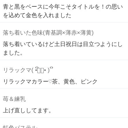
青と黒をベースに今年こそタイトルを！の思い
を込めて金色を入れました
落ち着いた色味(青基調×薄赤×薄黄)
落ち着いているけど土日祝日は目立つようにし
ました。
リラックマ( ິ•ᆺ⃘• )ິ
リラックマカラー♡茶、黄色、ピンク
苺＆練乳
上げ直ししてます。
虹色パステル