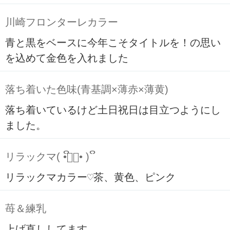
川崎フロンターレカラー
青と黒をベースに今年こそタイトルを！の思い
を込めて金色を入れました
落ち着いた色味(青基調×薄赤×薄黄)
落ち着いているけど土日祝日は目立つようにし
ました。
リラックマ( ິ•ᆺ⃘• )ິ
リラックマカラー♡茶、黄色、ピンク
苺＆練乳
上げ直ししてます。