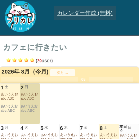
カレンダー作成 (無料)
カフェに行きたい
(
user)
39
2026年 8月
（今月)
次月 →
.
.
.
.
.
.
.
08
.
.
.
.
1
2
土
日
あいうえお
あいうえお
abc ABC
abc ABC
あいうえお
あいうえお
abc ABC
abc ABC
本日
3
4
5
6
7
8
月
火
水
木
金
土
日
9
あいうえお
あいうえお
あいうえお
あいうえお
あいうえお
あいうえお
あいうえお