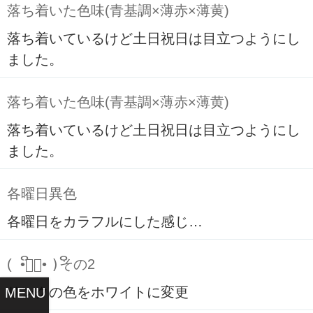
落ち着いた色味(青基調×薄赤×薄黄)
落ち着いているけど土日祝日は目立つようにし
ました。
落ち着いた色味(青基調×薄赤×薄黄)
落ち着いているけど土日祝日は目立つようにし
ました。
各曜日異色
各曜日をカラフルにした感じ…
( ິ•ᆺ⃘• )ິその2
リンクの色をホワイトに変更
MENU