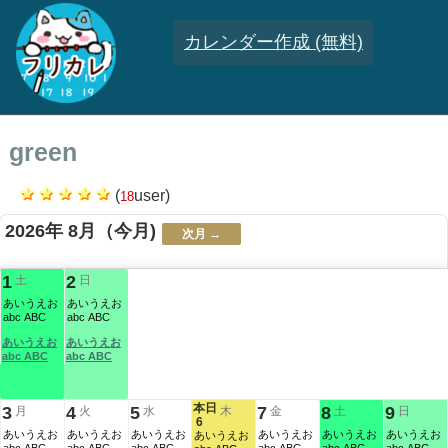
カレンダー作成 (無料)
green
(
user)
18
2026年 8月
（今月)
次月 →
.
.
.
.
.
.
.
08
.
.
.
.
1
2
土
日
あいうえお
あいうえお
abc ABC
abc ABC
あいうえお
あいうえお
abc ABC
abc ABC
本日
3
4
5
7
8
9
月
火
水
木
金
土
日
6
あいうえお
あいうえお
あいうえお
あいうえお
あいうえお
あいうえお
あいうえお