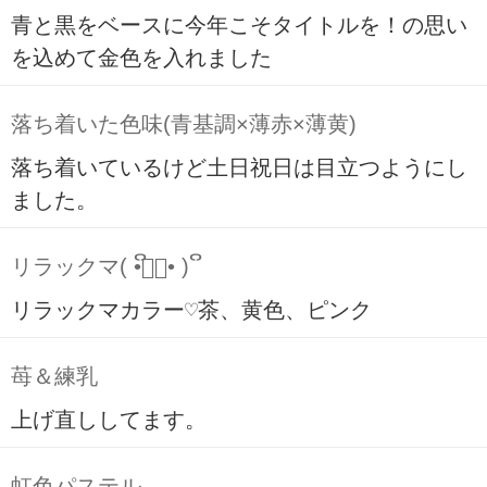
青と黒をベースに今年こそタイトルを！の思い
を込めて金色を入れました
落ち着いた色味(青基調×薄赤×薄黄)
落ち着いているけど土日祝日は目立つようにし
ました。
リラックマ( ິ•ᆺ⃘• )ິ
リラックマカラー♡茶、黄色、ピンク
苺＆練乳
上げ直ししてます。
虹色パステル