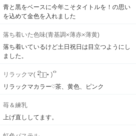
青と黒をベースに今年こそタイトルを！の思い
を込めて金色を入れました
落ち着いた色味(青基調×薄赤×薄黄)
落ち着いているけど土日祝日は目立つようにし
ました。
リラックマ( ິ•ᆺ⃘• )ິ
リラックマカラー♡茶、黄色、ピンク
苺＆練乳
上げ直ししてます。
虹色パステル