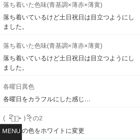
落ち着いた色味(青基調×薄赤×薄黄)
落ち着いているけど土日祝日は目立つようにし
ました。
落ち着いた色味(青基調×薄赤×薄黄)
落ち着いているけど土日祝日は目立つようにし
ました。
各曜日異色
各曜日をカラフルにした感じ…
( ິ•ᆺ⃘• )ິその2
リンクの色をホワイトに変更
MENU