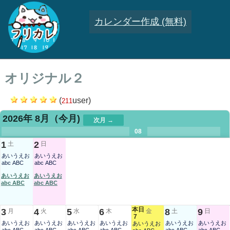
カレンダー作成 (無料)
オリジナル２
(
user)
211
2026年 8月
（今月)
次月 →
.
.
.
.
.
.
.
08
.
.
.
.
1
2
土
日
あいうえお
あいうえお
abc ABC
abc ABC
あいうえお
あいうえお
abc ABC
abc ABC
本日
3
4
5
6
8
9
月
火
水
木
金
土
日
7
あいうえお
あいうえお
あいうえお
あいうえお
あいうえお
あいうえお
あいうえお