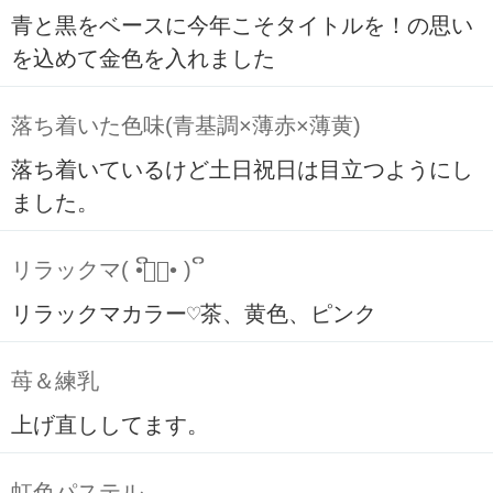
青と黒をベースに今年こそタイトルを！の思い
を込めて金色を入れました
落ち着いた色味(青基調×薄赤×薄黄)
落ち着いているけど土日祝日は目立つようにし
ました。
リラックマ( ິ•ᆺ⃘• )ິ
リラックマカラー♡茶、黄色、ピンク
苺＆練乳
上げ直ししてます。
虹色パステル