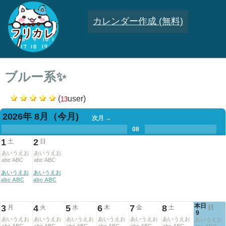
カレンダー作成 (無料)
ブルー系✨
(
user)
13
2026年 8月
（今月)
次月 →
.
.
.
.
.
.
.
08
.
.
.
.
1
2
土
日
あいうえお
あいうえお
abc ABC
abc ABC
あいうえお
あいうえお
abc ABC
abc ABC
本日
3
4
5
6
7
8
月
火
水
木
金
土
日
9
あいうえお
あいうえお
あいうえお
あいうえお
あいうえお
あいうえお
あいうえお