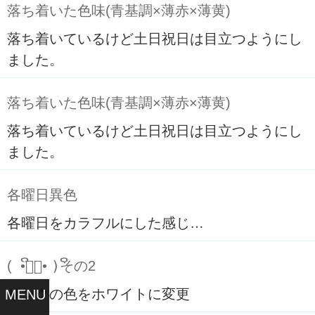
落ち着いた色味(青基調×薄赤×薄黄)
落ち着いているけど土日祝日は目立つようにし
ました。
落ち着いた色味(青基調×薄赤×薄黄)
落ち着いているけど土日祝日は目立つようにし
ました。
各曜日異色
各曜日をカラフルにした感じ…
( ິ•ᆺ⃘• )ິその2
リンクの色をホワイトに変更
MENU