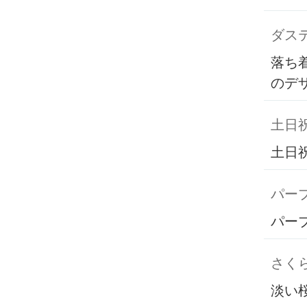
ダス
落ち
のデ
土日
土日
パー
パー
さく
淡い