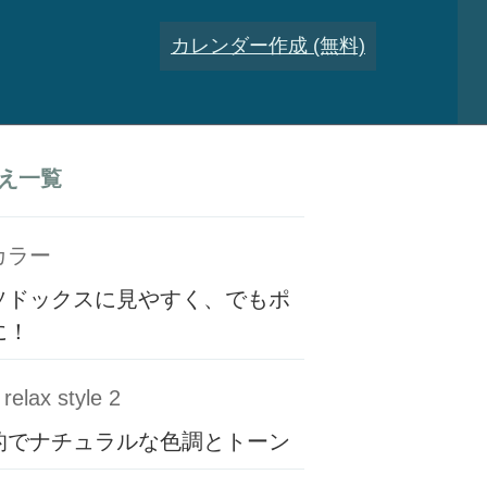
カレンダー作成 (無料)
え一覧
カラー
ソドックスに見やすく、でもポ
に！
relax style 2
的でナチュラルな色調とトーン