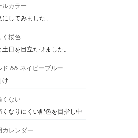
テルカラー
色にしてみました。
しく桜色
と土日を目立たせました。
ド && ネイビーブルー
向け
痛くない
痛くなりにくい配色を目指し中
専用カレンダー