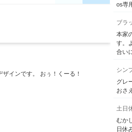
os
ブラ
本家
す。
合い
シンプ
デザインです。 おぅ！くーる！
グレ
おさ
土日
むか
日休