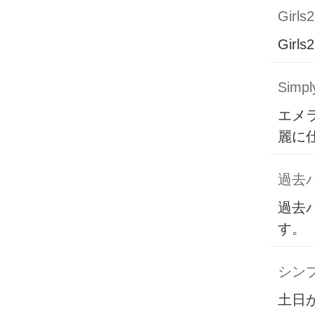
Girls2
Girls2
Simpl
エメ
麗に
過去
過去
す。
シン
土日