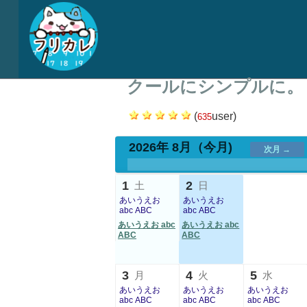
クールにシンプルに。
(
user)
635
2026年 8月
（今月)
次月 →
.
.
.
.
.
1
2
土
日
あいうえお
あいうえお
abc ABC
abc ABC
あいうえお abc
あいうえお abc
ABC
ABC
3
4
5
月
火
水
あいうえお
あいうえお
あいうえお
abc ABC
abc ABC
abc ABC