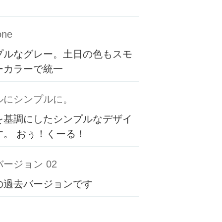
one
プルなグレー。土日の色もスモ
ーカラーで統一
ルにシンプルに。
を基調にしたシンプルなデザイ
す。 おぅ！くーる！
ージョン 02
の過去バージョンです