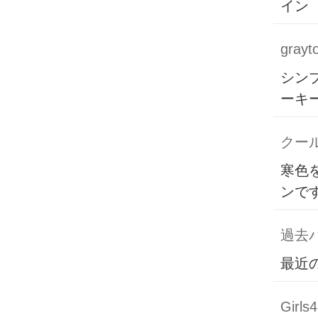
イン
grayt
シン
ーキ
クー
寒色
ンで
過去バ
最近
Girls4