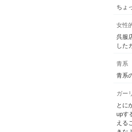
ちょ
女性
呉服
した
青系
青系
ガー
とに
up
える
きな