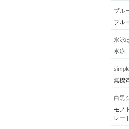
ブル
ブル
水泳
水泳
simpl
無機
白黒
モノ
レー