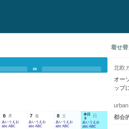
着せ替
北欧
.
.
08
.
.
.
.
オー
ップ
urban 
本日
6
7
8
木
金
土
日
都会
9
あいうえお
あいうえお
あいうえお
あいうえお
abc ABC
abc ABC
abc ABC
abc ABC