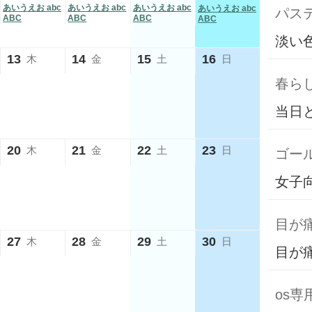
あいうえお abc
あいうえお abc
あいうえお abc
あいうえお abc
パス
ABC
ABC
ABC
ABC
淡い
13
14
15
16
木
金
土
日
春ら
当日
20
21
22
23
木
金
土
日
ゴール
女子
目が
27
28
29
30
木
金
土
日
目が
os