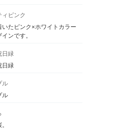
ティピンク
着いたピンク×ホワイトカラー
ザインです。
祝日緑
祝日緑
プル
プル
ら
桜。