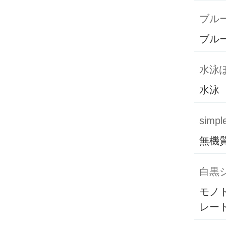
ブル
ブル
水泳
水泳
simpl
無機
白黒
モノ
レー