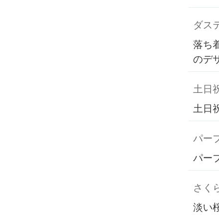
ダス
落ち
のデ
土日
土日
パー
パー
さく
淡い