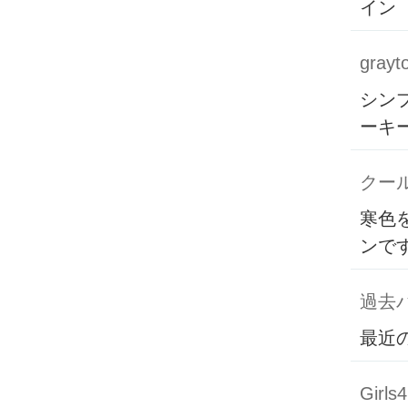
イン
grayt
シン
ーキ
クー
寒色
ンで
過去バ
最近
Girls4