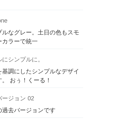
one
プルなグレー。土日の色もスモ
ーカラーで統一
ルにシンプルに。
を基調にしたシンプルなデザイ
す。 おぅ！くーる！
ージョン 02
の過去バージョンです