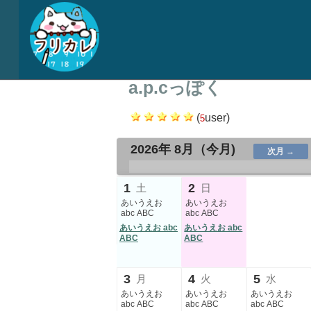
a.p.cっぽく
(
user)
5
2026年 8月
（今月)
次月 →
.
.
.
.
.
1
2
土
日
あいうえお
あいうえお
abc ABC
abc ABC
あいうえお abc
あいうえお abc
ABC
ABC
3
4
5
月
火
水
あいうえお
あいうえお
あいうえお
abc ABC
abc ABC
abc ABC