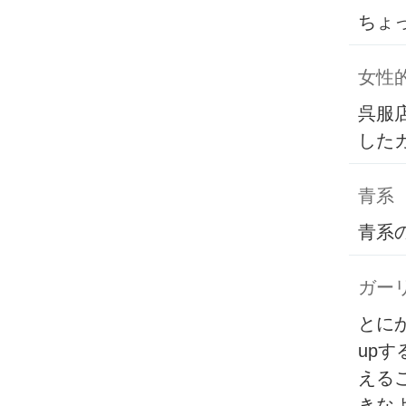
ちょ
女性
呉服
した
青系
青系
ガー
とに
up
える
きな