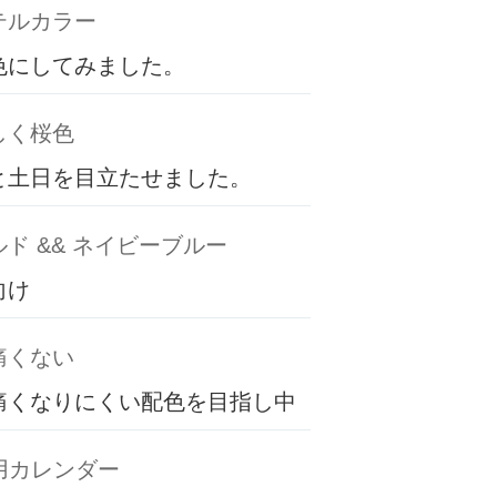
テルカラー
色にしてみました。
しく桜色
と土日を目立たせました。
ド && ネイビーブルー
向け
痛くない
痛くなりにくい配色を目指し中
専用カレンダー