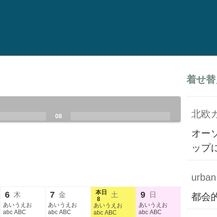
着せ替
北欧
.
.
08
.
.
.
.
オー
ップ
urban 
本日
6
7
9
木
金
土
日
都会
8
あいうえお
あいうえお
あいうえお
あいうえお
abc ABC
abc ABC
abc ABC
abc ABC