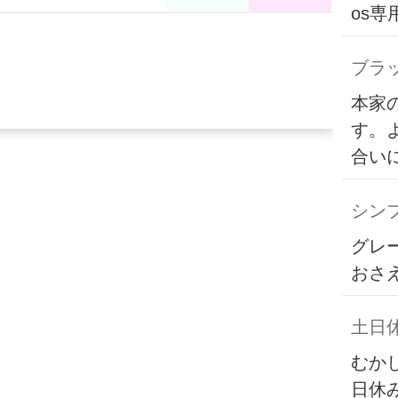
os
ブラ
本家
す。
合い
シンプ
グレ
おさ
土日
むか
日休