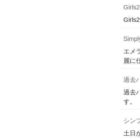
Girls2
Girls2
Simpl
エメ
麗に
過去
過去
す。
シン
土日