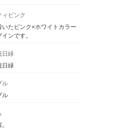
ティピンク
着いたピンク×ホワイトカラー
ザインです。
祝日緑
祝日緑
プル
プル
ら
桜。