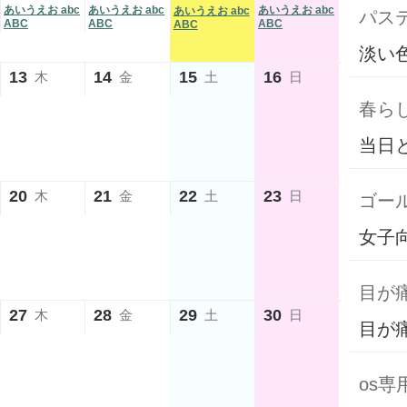
あいうえお abc
あいうえお abc
あいうえお abc
あいうえお abc
パス
ABC
ABC
ABC
ABC
淡い
13
14
15
16
木
金
土
日
春ら
当日
20
21
22
23
木
金
土
日
ゴール
女子
目が
27
28
29
30
木
金
土
日
目が
os