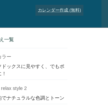
カレンダー作成 (無料)
え一覧
カラー
ソドックスに見やすく、でもポ
に！
relax style 2
的でナチュラルな色調とトーン