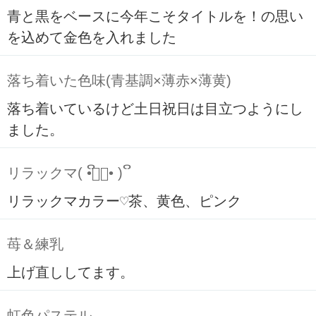
青と黒をベースに今年こそタイトルを！の思い
を込めて金色を入れました
落ち着いた色味(青基調×薄赤×薄黄)
落ち着いているけど土日祝日は目立つようにし
ました。
リラックマ( ິ•ᆺ⃘• )ິ
リラックマカラー♡茶、黄色、ピンク
苺＆練乳
上げ直ししてます。
虹色パステル