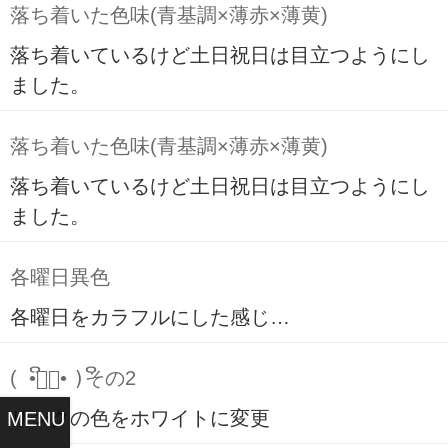
落ち着いた色味(青基調×薄赤×薄黄)
落ち着いているけど土日祝日は目立つようにし
ました。
落ち着いた色味(青基調×薄赤×薄黄)
落ち着いているけど土日祝日は目立つようにし
ました。
各曜日異色
各曜日をカラフルにした感じ…
( ິ•ᆺ⃘• )ິその2
リンクの色をホワイトに変更
MENU