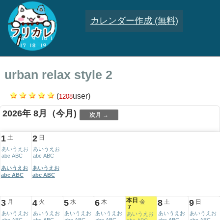
カレンダー作成 (無料)
urban relax style 2
(
user)
1208
2026年 8月
（今月)
次月 →
.
.
.
.
.
.
.
08
.
.
.
.
1
2
土
日
あいうえお
あいうえお
abc ABC
abc ABC
あいうえお
あいうえお
abc ABC
abc ABC
本日
3
4
5
6
8
9
月
火
水
木
金
土
日
7
あいうえお
あいうえお
あいうえお
あいうえお
あいうえお
あいうえお
あいうえお