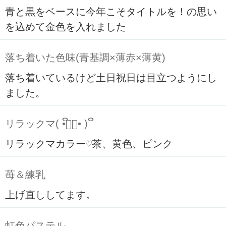
青と黒をベースに今年こそタイトルを！の思い
を込めて金色を入れました
落ち着いた色味(青基調×薄赤×薄黄)
落ち着いているけど土日祝日は目立つようにし
ました。
リラックマ( ິ•ᆺ⃘• )ິ
リラックマカラー♡茶、黄色、ピンク
苺＆練乳
上げ直ししてます。
虹色パステル