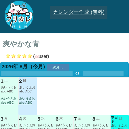
カレンダー作成 (無料)
爽やかな青
(
user)
33
2026年 8月
（今月)
次月 →
.
.
.
.
.
.
.
08
.
.
.
.
1
2
土
日
あいうえお
あいうえお
abc ABC
abc ABC
あいうえお
あいうえお
abc ABC
abc ABC
本日
3
4
5
6
7
8
月
火
水
木
金
土
日
9
あいうえお
あいうえお
あいうえお
あいうえお
あいうえお
あいうえお
あいうえお