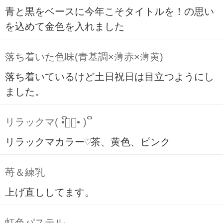
青と黒をベースに今年こそタイトルを！の思い
を込めて金色を入れました
落ち着いた色味(青基調×薄赤×薄黄)
落ち着いているけど土日祝日は目立つようにし
ました。
リラックマ( ິ•ᆺ⃘• )ິ
リラックマカラー♡茶、黄色、ピンク
苺＆練乳
上げ直ししてます。
虹色パステル