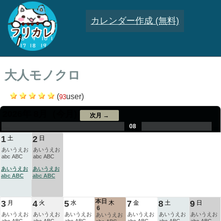
カレンダー作成 (無料)
大人モノクロ
(
user)
93
2026年 8月
（今月)
次月 →
.
.
.
.
.
.
.
08
.
.
.
.
1
2
土
日
あいうえお
あいうえお
abc ABC
abc ABC
あいうえお
あいうえお
abc ABC
abc ABC
本日
3
4
5
7
8
9
月
火
水
木
金
土
日
6
あいうえお
あいうえお
あいうえお
あいうえお
あいうえお
あいうえお
あいうえお