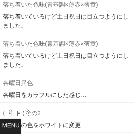
落ち着いた色味(青基調×薄赤×薄黄)
落ち着いているけど土日祝日は目立つようにし
ました。
落ち着いた色味(青基調×薄赤×薄黄)
落ち着いているけど土日祝日は目立つようにし
ました。
各曜日異色
各曜日をカラフルにした感じ…
( ິ•ᆺ⃘• )ິその2
リンクの色をホワイトに変更
MENU