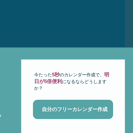
5秒
明
今たった
のカレンダー作成で、
日が5倍便利
になるならどうします
か？
自分のフリーカレンダー作成
る