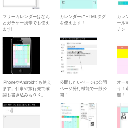
フリーカレンダーはなん
カレンダーにHTMLタグ
カレ
とガラケー携帯でも使え
を使えます！
ール
ます!
チン
iPhoneやAndroidでも使え
公開したいページは公開
オー
ます。仕事や旅行先で確
ページ発行機能で一般公
う！
認も書き込みもＯＫ。
開！
能！