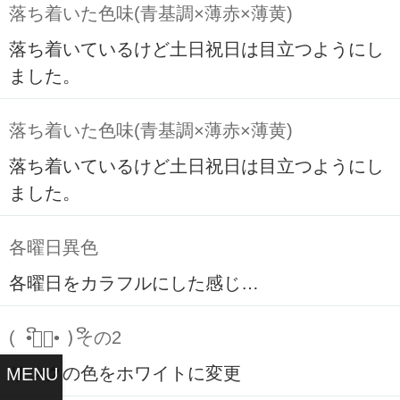
落ち着いた色味(青基調×薄赤×薄黄)
落ち着いているけど土日祝日は目立つようにし
ました。
落ち着いた色味(青基調×薄赤×薄黄)
落ち着いているけど土日祝日は目立つようにし
ました。
各曜日異色
各曜日をカラフルにした感じ…
( ິ•ᆺ⃘• )ິその2
リンクの色をホワイトに変更
MENU