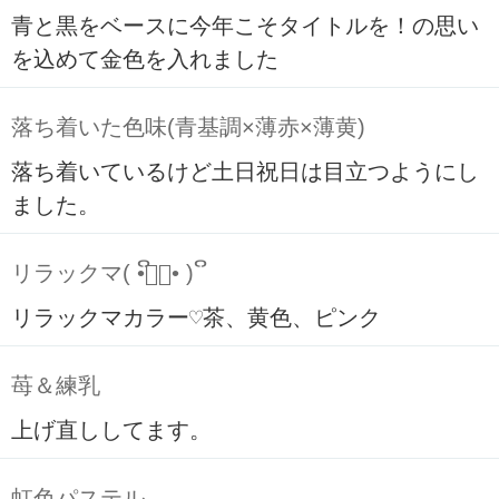
青と黒をベースに今年こそタイトルを！の思い
を込めて金色を入れました
落ち着いた色味(青基調×薄赤×薄黄)
落ち着いているけど土日祝日は目立つようにし
ました。
リラックマ( ິ•ᆺ⃘• )ິ
リラックマカラー♡茶、黄色、ピンク
苺＆練乳
上げ直ししてます。
虹色パステル