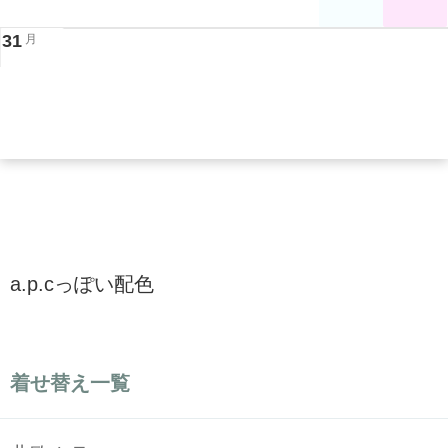
31
月
a.p.cっぽい配色
着せ替え一覧