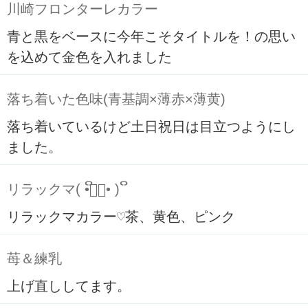
川崎フロンターレカラー
青と黒をベースに今年こそタイトルを！の思い
を込めて金色を入れました
落ち着いた色味(青基調×薄赤×薄黄)
落ち着いているけど土日祝日は目立つようにし
ました。
リラックマ( ິ•ᆺ⃘• )ິ
リラックマカラー♡茶、黄色、ピンク
苺＆練乳
上げ直ししてます。