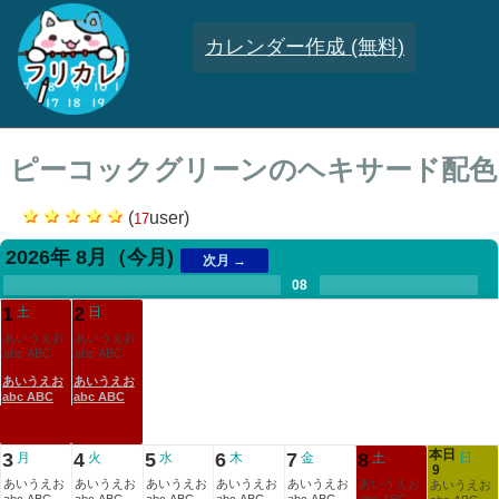
カレンダー作成 (無料)
ピーコックグリーンのヘキサード配色
(
user)
17
2026年 8月
（今月)
次月 →
.
.
.
.
.
.
.
08
.
.
.
.
1
2
土
日
あいうえお
あいうえお
abc ABC
abc ABC
あいうえお
あいうえお
abc ABC
abc ABC
本日
3
4
5
6
7
8
月
火
水
木
金
土
日
9
あいうえお
あいうえお
あいうえお
あいうえお
あいうえお
あいうえお
あいうえお