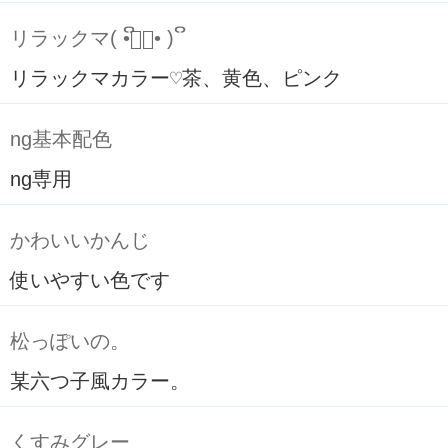
リラックマ( ິ•ᆺ⃘• )ິ
リラックマカラー♡茶、黄色、ピンク
ng基本配色
ng専用
かわいいかんじ
使いやすい色です
松っぽいの。
某六つ子風カラー。
くすみグレー