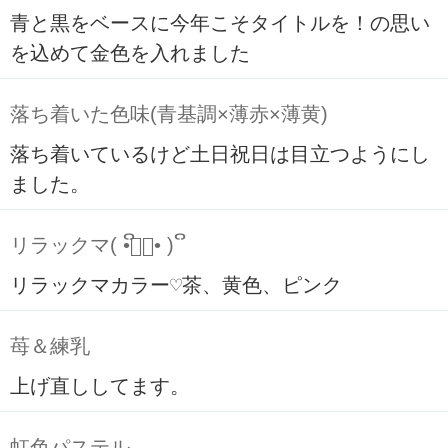
青と黒をベースに今年こそタイトルを！の思い
を込めて金色を入れました
落ち着いた色味(青基調×薄赤×薄黄)
落ち着いているけど土日祝日は目立つようにし
ました。
リラックマ( ິ•ᆺ⃘• )ິ
リラックマカラー♡茶、黄色、ピンク
苺＆練乳
上げ直ししてます。
虹色パステル