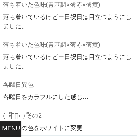
落ち着いた色味(青基調×薄赤×薄黄)
落ち着いているけど土日祝日は目立つようにし
ました。
落ち着いた色味(青基調×薄赤×薄黄)
落ち着いているけど土日祝日は目立つようにし
ました。
各曜日異色
各曜日をカラフルにした感じ…
( ິ•ᆺ⃘• )ິその2
リンクの色をホワイトに変更
MENU