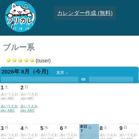
カレンダー作成 (無料)
ブルー系
(
user)
0
2026年 8月
（今月)
次月 →
.
.
.
.
.
.
.
08
.
.
.
.
1
2
土
日
あいうえお
あいうえお
abc ABC
abc ABC
あいうえお
あいうえお
abc ABC
abc ABC
本日
3
4
5
6
8
9
月
火
水
木
金
土
日
7
あいうえお
あいうえお
あいうえお
あいうえお
あいうえお
あいうえお
あいうえお