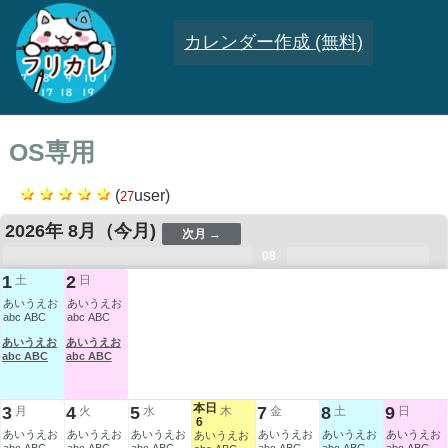
カレンダー作成 (無料)
OS専用
(
user)
27
2026年 8月
（今月)
次月 →
.
.
.
.
.
.
.
08
.
.
.
.
1
2
土
日
あいうえお
あいうえお
abc ABC
abc ABC
あいうえお
あいうえお
abc ABC
abc ABC
本日
3
4
5
7
8
9
月
火
水
木
金
土
日
6
あいうえお
あいうえお
あいうえお
あいうえお
あいうえお
あいうえお
あいうえお