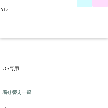
31
月
OS専用
着せ替え一覧