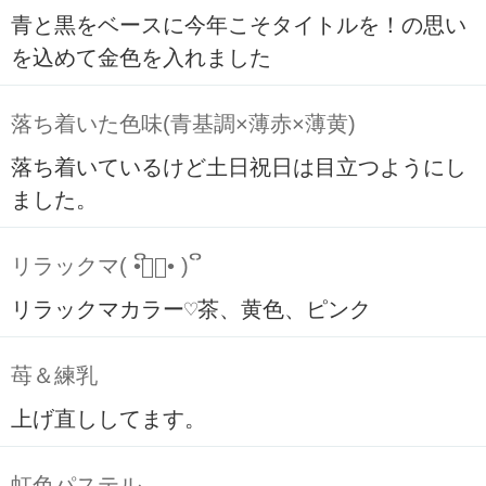
青と黒をベースに今年こそタイトルを！の思い
を込めて金色を入れました
落ち着いた色味(青基調×薄赤×薄黄)
落ち着いているけど土日祝日は目立つようにし
ました。
リラックマ( ິ•ᆺ⃘• )ິ
リラックマカラー♡茶、黄色、ピンク
苺＆練乳
上げ直ししてます。
虹色パステル