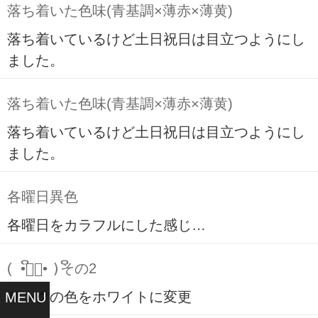
落ち着いた色味(青基調×薄赤×薄黄)
落ち着いているけど土日祝日は目立つようにし
ました。
落ち着いた色味(青基調×薄赤×薄黄)
落ち着いているけど土日祝日は目立つようにし
ました。
各曜日異色
各曜日をカラフルにした感じ…
( ິ•ᆺ⃘• )ິその2
リンクの色をホワイトに変更
MENU