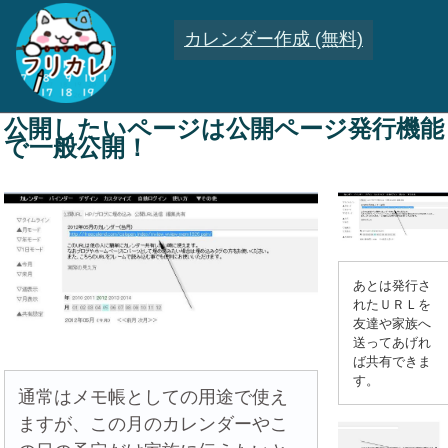
カレンダー作成 (無料)
公開したいページは公開ページ発行機能
で一般公開！
あとは発行さ
れたＵＲＬを
友達や家族へ
送ってあげれ
ば共有できま
す。
通常はメモ帳としての用途で使え
ますが、この月のカレンダーやこ