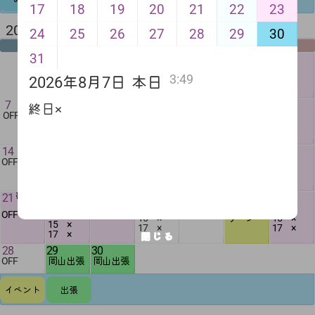
17
18
19
20
21
22
23
2026年 9月 来月
24
25
26
27
28
29
30
月
火
水
木
金
土
日
31
1
2
3
4
5
6
13 ×
13 ×
13 ×
終日×
13 ×
13 ×
3:49
15 ×
15 ×
15 ×
15 ×
15 ×
2026年8月7日
本日
17 ×
17 ×
17 ×
17 ×
17 ×
7
8
9
10
11
12
13
終日×
OFF
終日×
終日×
13 ×
13 ×
終日×
終日×
15 ×
15 ×
17 ×
17 ×
14
15
16
17
18
19
20
OFF
終日×
13 ×
終日×
終日×
13 ×
終日×
15 ×
15 ×
17 ×
17 ×
21
敬老の
22
振替休
23
秋分の
24
25
26
27
日
日
日
13 ×
終日×
ビーチク
13 ×
OFF
13 ×
終日×
15 ×
リーン
15 ×
15 ×
17 ×
17 ×
17 ×
閉じる
28
29
30
OFF
岡山出張
岡山出張
イベント
出張