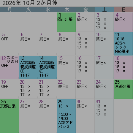
2026年 10月 2か月後
月
火
水
木
金
土
日
1
2
3
4
岡山出張
終日×
13 ×
終日×
15 ×
17 ×
5
6
7
8
9
10
11
OFF
終日×
終日×
終日×
13 ×
終日×
10-18
15 ×
ACSベー
17 ×
シック
Neo講座
12
スポー
13
14
15
16
17
18
ツの日
ACS講師
ACS講師
終日×
13 ×
終日×
13 ×
OFF
養成講座
養成講座
15 ×
15 ×
①
②
17 ×
17 ×
11-17
11-17
19
20
21
22
23
24
25
OFF
13 ×
13 ×
終日×
終日×
終日×
京都出張
15 ×
15 ×
17 ×
17 ×
26
27
28
29
30
31
京都出張
終日×
終日×
13 ×
終日×
13 ×
15 ×
15:00
〜
17 ×
19:00
ACSアド
バンス