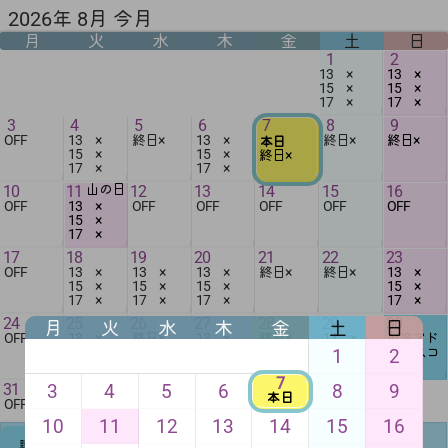
2026年 8月 今月
月
火
水
木
金
土
日
1
2
13 ×
13 ×
15 ×
15 ×
17 ×
17 ×
3
4
5
6
7
8
9
OFF
13 ×
終日×
13 ×
終日×
終日×
本日
15 ×
15 ×
終日×
17 ×
17 ×
10
11
山の日
12
13
14
15
16
OFF
13 ×
OFF
OFF
OFF
OFF
OFF
15 ×
17 ×
17
18
19
20
21
22
23
OFF
13 ×
13 ×
13 ×
終日×
終日×
13 ×
15 ×
15 ×
15 ×
15 ×
17 ×
17 ×
17 ×
17 ×
24
25
26
27
28
29
30
月
火
水
木
金
土
日
OFF
13 ×
終日×
13 ×
終日×
13 ×
ACS アド
15 ×
15 ×
15 ×
バンスコ
1
2
17 ×
17 ×
17 ×
ース
7
3
4
5
6
8
9
31
本日
OFF
10
11
12
13
14
15
16
講座