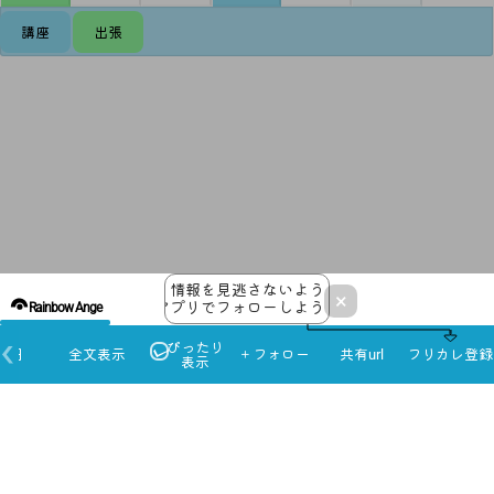
講座
出張
情報を見逃さないよう
×
アプリでフォローしよう！
Rainbow Ange
ぴったり
本日
全文表示
＋フォロー
共有url
フリカレ登録
表示