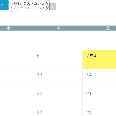
情報を見逃さないよう
rl
×
アプリでフォローしよう！
水
木
金
6
7
本日
13
14
20
21
27
28