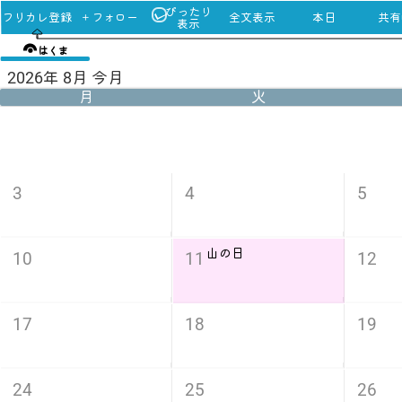
ぴったり
フリカレ登録
＋フォロー
全文表示
本日
共有u
表示
はくま
2026年 8月 今月
月
火
3
4
5
山の日
10
11
12
17
18
19
24
25
26