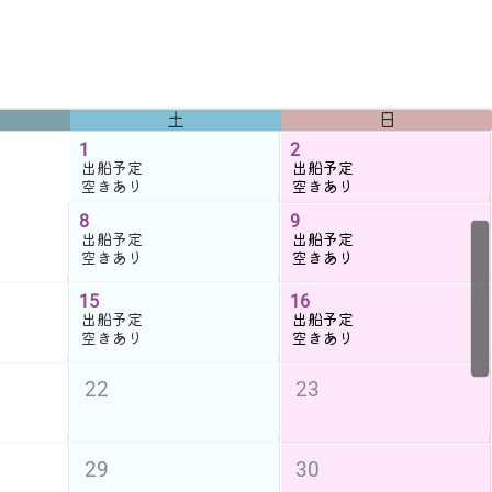
土
日
1
2
出船予定
出船予定
空きあり
空きあり
8
9
出船予定
出船予定
空きあり
空きあり
15
16
出船予定
出船予定
空きあり
空きあり
22
23
29
30