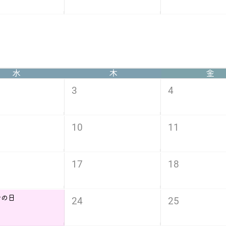
水
木
金
3
4
10
11
17
18
分の日
24
25