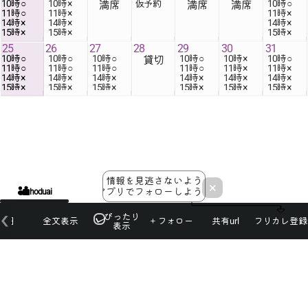
10時
10時
仮予約
10時
満席
満席
満席
11時
11時
11時
14時
14時
14時
15時
×
15時
×
15時
×
25
26
27
28
29
30
31
10時
10時
10時
10時
10時
10時
貸切
11時
11時
11時
11時
11時
11時
14時
14時
14時
14時
14時
14時
15時
×
15時
×
15時
×
15時
×
15時
×
15時
×
情報を見逃さないよう
×
アプリでフォローしよう！
hoduai
ぴったり
本日
全文表示
＋フォロー
共有url
フリカレ登録
表示