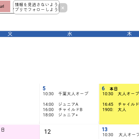
情報を見逃さないよう
rl
×
アプリでフォローしよう！
火
水
木
5
6
本日
10:30 千葉大人オープ
10:30 大人オー
14:00 ジュニアA
16:45 チャイル
16:00 チャイルドB
1900: 大人
18:00 ジュニア✴️
13
の日
12
10:30 大人オー