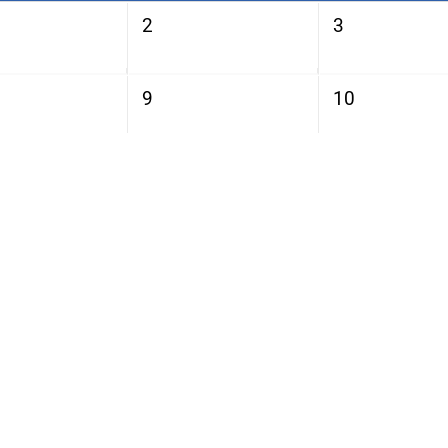
2
3
9
10
16
17
替休日
秋分の日
23
24
30
火
水
木
1