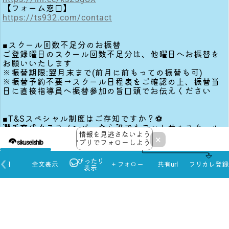
https://ts932.com/contact
■スクール回数不足分のお振替
ご登録曜日のスクール回数不足分は、他曜日へお振替を
お願いいたします
※振替期限:翌月末まで(前月に前もっての振替も可)
※振替予約不要→スクール日程表をご確認の上、振替当
日に直接指導員へ振替参加の旨口頭でお伝えください
■T&Sスペシャル制度はご存知ですか？⚽️
選手育成クラスメンバーなら誰でもフットサルスクール
情報を見逃さないよう
の練習へ練習参加回数に関わらずフリーで参加可能に！
×
アプリでフォローしよう！
sikuseiishib
この機会にとにかく楽しいフットサルスクールに参加し
てみませんか？
ぴったり
高校生やT&Sの先生達もスクール生として多数在籍して
本日
全文表示
＋フォロー
共有url
フリカレ登録
表示
います！
日程：毎週金曜日（月3回）
会場：T&S石部人工芝コート[湖南市石部北1丁目1677]
時間：19:00〜20:30