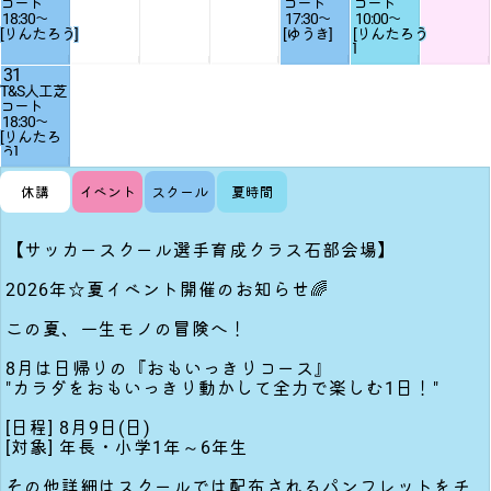
18:30
〜
17:30
〜
10:00
〜
[りんたろう]
[ゆうき]
[りんたろう
]
31
T&S人工芝
18:30
〜
[りんたろ
う]
休講
イベント
スクール
夏時間
【サッカースクール選手育成クラス石部会場】
2026年☆夏イベント開催のお知らせ🌈
この夏、一生モノの冒険へ！
8月は日帰りの『おもいっきりコース』
"カラダをおもいっきり動かして全力で楽しむ1日！"
[日程] 8月9日(日)
[対象] 年長・小学1年～6年生
その他詳細はスクールでは配布されるパンフレットをチ