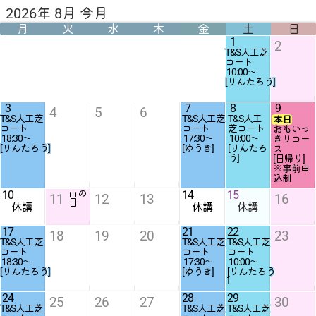
2026年 8月 今月
月
火
水
木
金
土
日
1
2
T&S人工芝
10:00
〜
[りんたろう]
3
7
8
9
4
5
6
T&S人工芝
T&S人工芝
T&S人工
本日
おもいっ
18:30
〜
17:30
〜
10:00
〜
きりコー
[りんたろう]
[ゆうき]
[りんたろ
ス
う]
[日帰り]
※事前申
込制
10
山の
14
15
11
12
13
16
日
休講
休講
休講
17
21
22
18
19
20
23
T&S人工芝
T&S人工芝
T&S人工芝
18:30
〜
17:30
〜
10:00
〜
[りんたろう]
[ゆうき]
[りんたろう
]
24
28
29
25
26
27
30
T&S人工芝
T&S人工芝
T&S人工芝