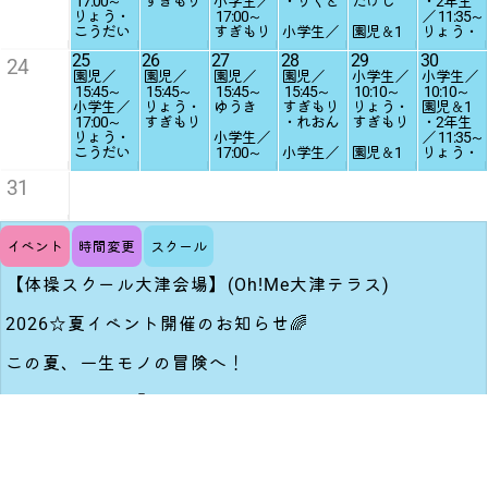
17:00
～
すぎもり
小学生／
・りくと
たけし
・2年生
／
14:45
～
りょう・
17:00
～
／
11:35
～
小学生／
こうだい
すぎもり
小学生／
園児＆1
りょう・
16:15
～
・
17:00
～
・2年生
たけし
りょう・
25
26
27
28
29
30
すぎもり
／
11:35
～
24
ゆうき
園児／
園児／
園児／
園児／
小学生／
小学生／
・りくと
すぎもり
15:45
～
15:45
～
15:45
～
15:45
～
10:10
～
10:10
～
・たけし
小学生／
りょう・
ゆうき
すぎもり
りょう・
園児＆1
17:00
～
すぎもり
・れおん
すぎもり
・2年生
●PM
りょう・
小学生／
／
11:35
～
園児／
こうだい
17:00
～
小学生／
園児＆1
りょう・
13:30
～
すぎもり
17:00
～
・2年生
たけし
りょう・
・ゆうき
すぎもり
／
11:35
～
31
すぎもり
・たけし
りょう・
・れおん
すぎもり
園児＆1
・2年生
●PM
／
14:45
～
イベント
時間変更
スクール
園児／
小学生／
13:30
～
16:15
～
【体操スクール大津会場】(Oh!Me大津テラス)
りょう・
りょう・
すぎもり
たけし
2026☆夏イベント開催のお知らせ🌈
園児＆1
・2年生
この夏、一生モノの冒険へ！
／
14:45
～
すぎもり
・ゆうき
8月は日帰りの『おもいっきりコース』
小学生／
”カラダをおもいっきり動かして全力で楽しむ1日！”
16:15
～
りょう・
ゆうき
［日程］8月9日(日)
［対象］年長・小学1年～6年生