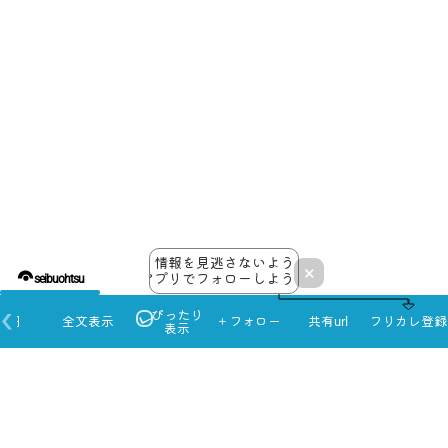
約可能となりましたので是非ご活用ください。
＜振替期限＞
当月欠席分は翌々月まで
※スクール回数不足分は他の曜日へお振替をお願いいた
します。
●振替予約のキャンセルについて
キャンセル待ちの方がおられますので、必ず手続きをお
願いします。
予約完了メール内の『予約内容照会画面』からキャンセ
ル手続きをお願い致します。
①「予約番号」と「認証キー」を入力（振替予約した際
に、返信されたメールに記載されています）
情報を見逃さないよう
②「予約内容詳細へ」をタップ
×
アプリでフォローしよう！
seibuohtsu
③画面下部の「予約をキャンセルする」をタップ
ぴったり
※出欠回数の管理・把握はご家庭にてお願い致します。
本日
全文表示
＋フォロー
共有url
フリカレ登録
表示
ご不明な場合は、スタッフまでお尋ね下さい。
●以下の制度にご協力頂いています
◎サポートDAY制度◎
子ども達を応援する「サポートDAY」として保護者様の