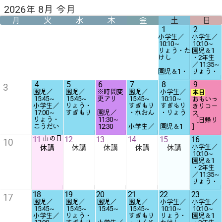
2026年 8月 今月
月
火
水
木
金
土
日
1
2
小学生／
小学生／
10:10
～
10:10
～
りょう・た
園児＆1
けし
・2年生
／
11:35
～
園児＆1・
りょう・
2年生／
たけし
4
5
6
7
8
9
11:35
～
3
園児／
園児／
※時間変
園児／
小学生／
すぎもり・
本日
15:45
～
15:45
～
更アリ
15:45
～
10:10
～
たけし
おもいっ
小学生／
りょう・
すぎもり
すぎもり
きりコー
17:00
～
すぎもり
園児／
・れおん
・りょう
●PM
ス
りょう・
11:30
～
園児／
［日帰り
こうだい
12:30
小学生／
園児＆1
13:30
～
］
ともこ
17:00
～
・2年生
りょう・す
※事前申
11
山の日
12
13
14
15
16
小学生／
すぎもり
／
11:35
～
10
ぎもり
込制
小学生／
休講
休講
12:45
休講
～
・たけし
休講
すぎもり
休講
10:10
～
14:00
・れおん
・たけし
園児＆1・
園児＆1
すぎもり
2年生／
・2年生
・
●PM
14:45
～
／
11:35
～
園児／
小学生／
りょう・
13:30
～
16:15
～
たけし
りょう・
りょう・た
18
19
20
21
22
23
17
たけし
けし
園児／
園児／
園児／
園児／
小学生／
小学生／
15:45
～
15:45
～
15:45
～
15:45
～
10:10
～
10:10
～
園児＆1
小学生／
りょう・
すぎもり
りょう・
園児＆1
・2年生