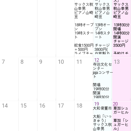
ー」
ス」
サックス秋
サックス
サックス
サックスと
京急弘明寺
山幸男
秋山幸男
秋山幸男
ピアノの音
駅より徒歩9
ピアノ山崎
ピアノ山
ピアノ山
色で
分
亘
崎亘
崎亘
癒されてく
わからない
ださいね〜
人は電話で
18時
オープ
13時
オー
13時30分
教えますよ
定
utaged..
ー
19時
スター
14時
スタ
14時00分
ト
ート
開演
チャージ
飲食1500円
チャージ
3500円
＋500円
3800円(
ライブチャ
自家製カ
予約はチ
ージ3000円
レー&ワ
ケットjaja
12
7
8
9
10
11
13
ンドリン
と
寺泊文化セ
住所、大阪
ク付)
090-3315-
ンター
市東住吉区
5891秋山
jajaコンサー
北田辺4-6-8
予約はチ
と
ト
ケットjaja
お店まで
と
開場
お店まで
ameblo..
19時00分
079-431-4
開演
526
19時30分
19
20
14
15
16
17
18
大和骨董市
草加シュ
ガーヒル
大船「いっ
きゅう」
草加「シ
サックス秋
ュガーヒ
山幸男
ル」