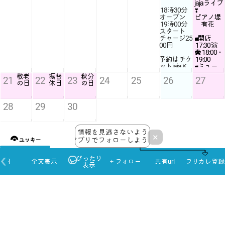
jajaライブ
18時30分
❣️
ピアノ堤
19時00分
有花
スタート
チャージ25
■開店
00円
17:30
演
奏
18:00
・
予約はチケ
19:00
ットjajaと
■ミュー
お店04676
ジックチ
敬老
振替
秋分
21
22
23
24
25
26
27
79693
ャージ￥
の日
休日
の日
住所/鎌倉
3,500(1セ
市山崎１０
ットのみ
８７
￥2,500)
28
29
30
＊20代￥
1,500・10
代￥1,000
・小学生
2026年 10月 2か月後
情報を見逃さないよう
×
以下無料
アプリでフォローしよう！
ユッキー
月
火
水
木
金
土
日
sugarh..
1
2
3
4
ぴったり
本日
全文表示
＋フォロー
共有url
フリカレ登録
表示
5
6
7
8
9
10
11
スポ
12
13
14
15
16
17
18
ーツ
の日