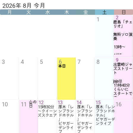
2026年 8月 今月
月
火
水
木
金
土
日
2
1
鹿島「チェ
リオ」
無料ソロ演
奏
13時
〜
15時
〜
9
3
4
5
6
7
8
出雲崎ジャ
本日
ズストリー
ト
jajaは
11時40分
くらいに
スタートで
す
山の
12
13
14
15
10
11
16
日
jajaメンバ
15時30分
厚木「レ
厚木「レ
厚木「レン
ーと
〜クイーン
ンブラン
ンブラン
ブランドホ
ピアノ堤有
ズスクエア
ドホテル
ドホテル
テル」
加
」
」
ビヤガーデ
ビヤガー
ビヤガー
ンライブ
入場無料で
デンライ
デンライ
す^_^
ブ
ブ