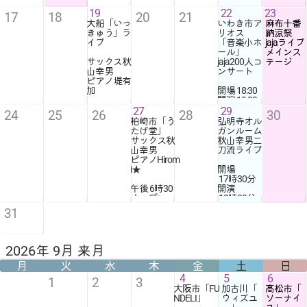
19
22
23
17
18
20
21
大船「いっ
いわき市ア
麻布十番
きゅう」ラ
リオス
納涼祭
イブ
「音楽小ホ
jajaライブ
ール」
メインス
サックス秋
jaja200人コ
テージ
山幸男
ンサート
ピアノ堤有
加
開場
18:30
開演
19:00
18時30分
オ
前売りチケ
27
29
24
25
26
28
30
ット4000円
柏崎市「う
弘明寺オル
19時00分
ス
当日4500円
たげ堂」
ガンルーム
タート
高校生以下
サックス秋
秋山幸男二
チャージ250
無料
山幸男
刀流ライブ
0円
ピアノHirom
予約はチケ
i★
開場
予約はチケ
ットjajaと
17時30分
ットjajaと
いわき支援
午後
6時30
開演
お店046767
隊ビワロー
オープン
18時00分
9693
ズまで
午後
チャージ270
31
住所/鎌倉市
090-4552-2
7時30分
ス
0円
山崎１０８
940
タート
７
チャージは3
ドリンク&フ
500円
ード持ち込
2026年 9月 来月
(ワンドリン
み自由
月
火
水
木
金
土
日
ク付き)
予約はチケ
4
5
6
1
2
3
予約はチケ
ットjajaと
大阪市「FU
加古川「
高松市「
ットjajaと
0903315589
NDELI」
ウィズユ
ソーナイ
お店まで
1秋山まで