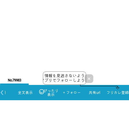
情報を見逃さないよう
×
アプリでフォローしよう！
No.79983
ぴったり
本日
全文表示
＋フォロー
共有url
フリカレ登録
表示