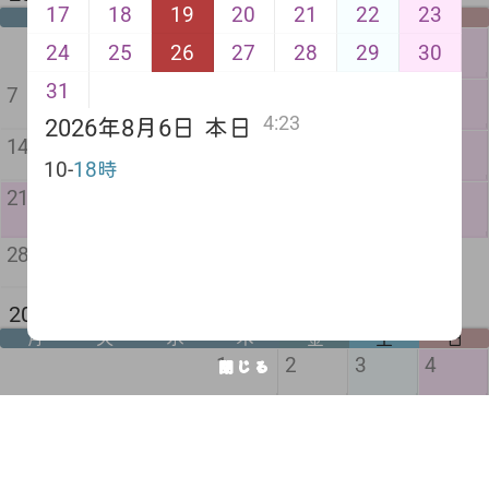
17
18
19
20
21
22
23
月
火
水
木
金
土
日
1
2
3
4
5
6
24
25
26
27
28
29
30
31
7
8
9
10
11
12
13
4:23
2026年8月6日
本日
14
15
16
17
18
19
20
10-
18時
敬老
振替
秋分
21
22
23
24
25
26
27
の日
休日
の日
28
29
30
2026年 10月 2か月後
月
火
水
木
金
土
日
1
2
3
4
閉じる
5
6
7
8
9
10
11
スポ
12
13
14
15
16
17
18
ーツ
の日