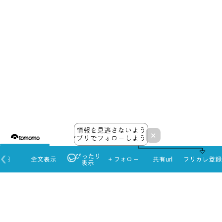
30
情報を見逃さないよう
×
アプリでフォローしよう！
tomomo
ぴったり
本日
全文表示
＋フォロー
共有url
フリカレ登録
表示