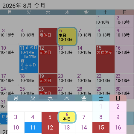
2026年 8月 今月
月
火
水
木
金
土
日
1
2
10-
18時
10-
18時
3
4
5
6
7
8
9
10-
18時
10-
18時
定休日
10-
18時
10-
18時
10-
18時
本日
10-
18時
10
11
山の日
12
13
14
15
16
10-
18時
10-
17時
定休日
10-
18時
10-
18時
お盆休み
10-
18時
時間短
縮
とももＤ
ＡＹ
17
18
19
20
21
22
23
10-
18時
10-
18時
定休日
10-
18時
10-
18時
10-
18時
10-
18時
24
25
26
27
28
29
30
10-
18時
10-
18時
定休日
10-
18時
10-
18時
10-
18時
10-
18時
月
火
水
木
金
土
日
31
1
2
10-
18時
6
3
4
5
7
8
9
店内イベ
定休日
本日
ント
10
11
12
13
14
15
16
2026年 9月 来月