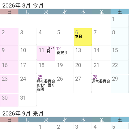
2026年 8月 今月
日
月
火
水
木
金
土
1
2
3
4
5
6
7
8
本日
山の
12
9
10
11
13
14
15
日
夏祭り
16
17
18
19
20
21
22
25
28
23
24
26
27
29
福祉委員会
運営委員会
＆お年寄り
訪問
30
31
2026年 9月 来月
日
月
火
水
木
金
土
1
2
3
4
5