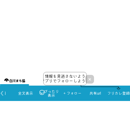
情報を見逃さないよう
×
アプリでフォローしよう！
白川まち協
ぴったり
本日
全文表示
＋フォロー
共有url
フリカレ登録
表示