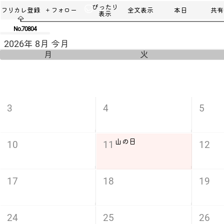
ぴったり
フリカレ登録
＋フォロー
全文表示
本日
共有u
表示
No.70804
2026年 8月 今月
月
火
3
4
5
山の日
10
11
12
17
18
19
24
25
26