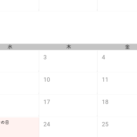
水
木
金
3
4
10
11
17
18
分の日
24
25