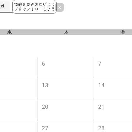
情報を見逃さないよう
rl
×
アプリでフォローしよう！
水
木
金
6
7
13
14
20
21
27
28