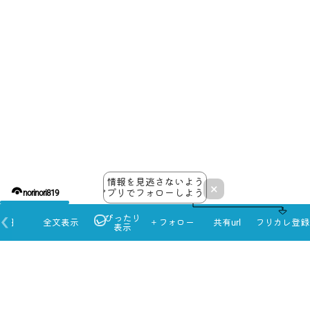
情報を見逃さないよう
×
アプリでフォローしよう！
norinori819
ぴったり
本日
全文表示
＋フォロー
共有url
フリカレ登録
表示