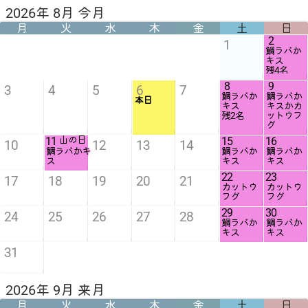
2026年 8月 今月
月
火
水
木
金
土
日
2
1
鯛ラバか
キス
残4名
8
9
3
4
5
6
7
鯛ラバか
鯛ラバか
本日
キス
キスかカ
残2名
ットウフ
グ
11
山の日
15
16
10
12
13
14
鯛ラバかキ
鯛ラバか
鯛ラバか
ス
キス
キス
22
23
17
18
19
20
21
カットウ
カットウ
フグ
フグ
29
30
24
25
26
27
28
鯛ラバか
鯛ラバか
キス
キス
31
2026年 9月 来月
月
火
水
木
金
土
日