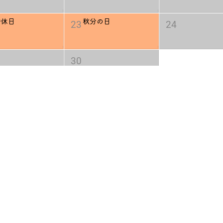
替休日
秋分の日
23
24
30
火
水
木
1
7
8
14
15