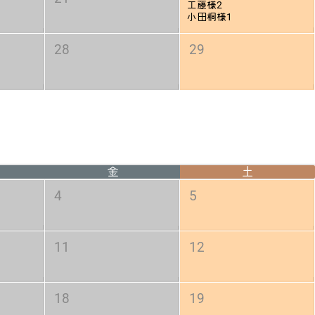
工藤様2
小田桐様1
28
29
金
土
4
5
11
12
18
19