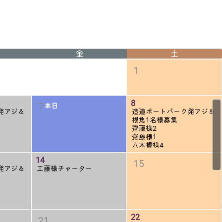
金
土
1
8
7
本日
発アジ＆
造道ボートパーク発アジ＆
根魚1名様募集
齊藤様2
齋藤様1
八木橋様4
14
15
発アジ＆
工藤様チャーター
22
21