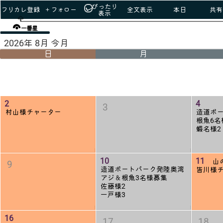
ぴったり
フリカレ登録
＋フォロー
全文表示
本日
共有u
表示
一番星
2026年 8月 今月
日
月
2
4
3
村山様チャーター
造道ボ
根魚6名
蝦名様2
10
11
山
9
造道ボートパーク発陸奥湾
皆川様
アジ＆根魚3名様募集
佐藤様2
一戸様3
16
17
18