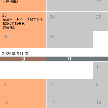
小田桐様2
23
24
25
造道ボートパーク発アジ＆
根魚6名様募集
齊藤様2
30
31
2026年 9月 来月
日
月
1
6
7
8
13
14
15