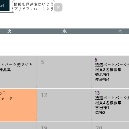
情報を見逃さないよう
rl
×
アプリでフォローしよう！
火
水
木
6
5
ートパーク発アジ＆
造道ボートパーク
様募集
根魚3名様募集
蝦名様1
佐藤様4
13
の日
12
造道ボートパーク
チャーター
根魚4名様募集
吉田様1
森様3
19
20