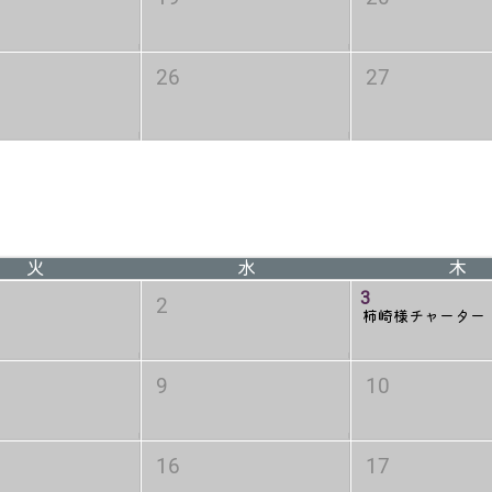
26
27
火
水
木
3
2
柿崎様チャーター
9
10
16
17