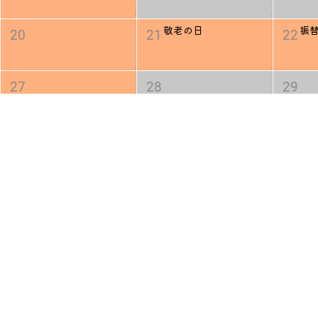
敬老の日
振
20
21
22
27
28
29
2026年 10月 2か月後
日
月
4
5
6
スポーツの日
11
12
13