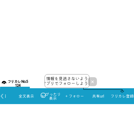
情報を見逃さないよう
×
フリカレ No.5
アプリでフォローしよう！
124
ぴったり
本日
全文表示
＋フォロー
共有url
フリカレ登録
表示