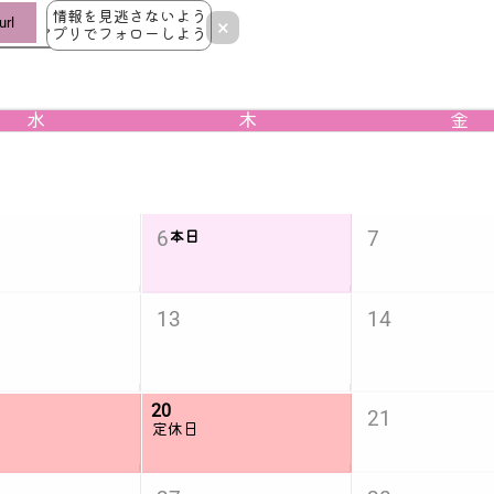
情報を見逃さないよう
rl
×
アプリでフォローしよう！
水
木
金
6
7
本日
13
14
20
21
定休日