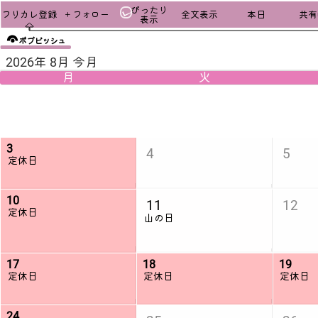
ぴったり
フリカレ登録
＋フォロー
全文表示
本日
共有u
表示
ボブビッシュ
2026年 8月 今月
月
火
3
4
5
定休日
10
11
12
定休日
山の日
17
18
19
定休日
定休日
定休日
24