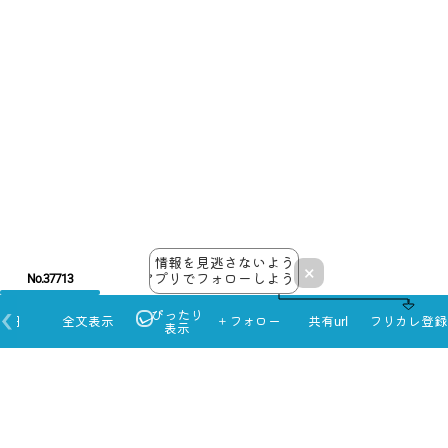
情報を見逃さないよう
×
アプリでフォローしよう！
No.37713
ぴったり
本日
全文表示
＋フォロー
共有url
フリカレ登録
表示